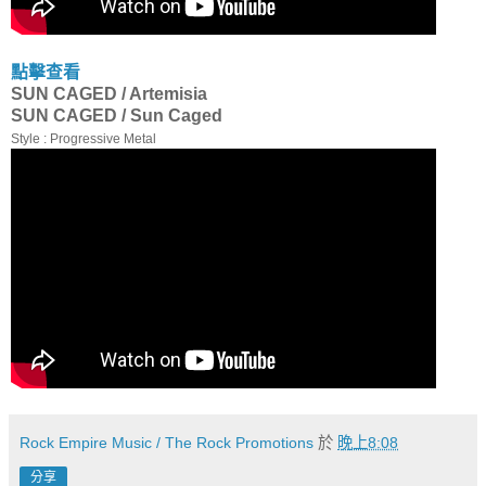
點擊查看
SUN CAGED / Artemisia
SUN CAGED / Sun Caged
Style : Progressive Metal
Rock Empire Music / The Rock Promotions
於
晚上8:08
分享