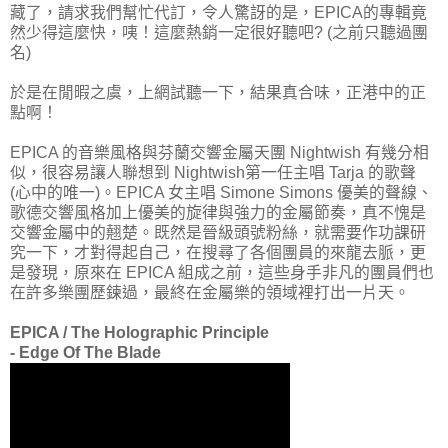
藏了，請求我們幫忙代訂，令人驚訝的是，EPICA的專輯竟
然少得這麼快，咦！這麼熱銷一定很好聽吧? (之前只聽過團
名)
於是在閒暇之虞，上網試聽一下，結果真合味，正港中的正
點啊！
EPICA 的音樂風格與芬蘭交響金屬天團 Nightwish 有幾分相
似，很容易讓人聯想到 Nightwish第一任主唱 Tarja 的歌聲
(心中的唯一)。EPICA 女主唱 Simone Simons 優美的聲線、
歌德交響風格加上優美的旋律與強力的金屬節奏，真不愧是
交響金屬中的翹楚。既然是晉級頭號粉絲，就需要作功課研
究一下，才對得起自己，在搜尋了各個團員的來龍去脈，更
是發現，原來在 EPICA 組成之前，這些身手非凡的團員們也
在許多樂團歷鍊過，最終在金屬樂的領域裡打出一片天。
EPICA / The Holographic Principle
- Edge Of The Blade