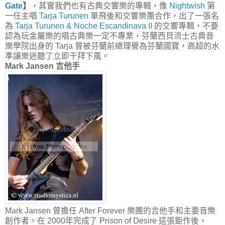
Gate
】
，其實我們也有古典交響樂的專輯，像
Nightwish
第
一任主唱
Tarja Turunen
單飛後和交響樂團合作，出了一張名
為
Tarja Turunen & Noche Escandinava II
的交響專輯，不要
認為玩金屬樂的唱古典樂一定不專業，芬蘭西貝流士古典音
樂學院出身的 Tarja 曾被芬蘭前總理譽為芬蘭國寶，高超的水
準讓樂迷聽了立即干拜下風。
Mark Jansen 吉他手
Mark Jansen 曾擔任 After Forever 樂團的吉他手和主要音樂
創作者。在 2000年完成了 Prison of Desire 這張鉅作後，