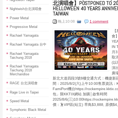
北演唱會】POSTPONED TO 2026 
HELLOWEEN 40 YEARS ANNIVER
Nightwish台北演唱會
TAIWAN
Power Metal
晚上10:08
1 comment
Progressive Metal
【
Rachael Yamagata
會】
YE
Rachael Yamagata 台中
IN
月3
Rachael Yamagata
取消
Taichung 2018
(以
Rachael Yamagata
演出
Taichung 2018
廣
Merchandise
新北大道四段3號8樓交通方式：機捷新
RAGE 台北演唱會
間：2025/8/2(六)上午10:00售票資
FamiPort機台https://rockempire.kkti
Rage Live in Taipei
包」限KKTIX網站 加購│啟售時間
2025/8/6(三)10:00https://rockempire
Speed Metal
價：🕺VIP區(站立) 早鳥$3,888, 原價$4,
Symphonic Black Metal