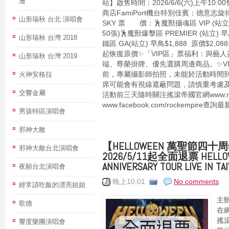
邊
站】啟售時間：2026/6/6(六)上午10:
商店FamiPort機台特別佳賓：德意志旋
山形瑞秋 台北 演唱會
SKY 票 價：🕺魔獸攝魂區 VIP (站立) 早
50張)🕺魔獸爆擊區 PREMIER (站立) 早鳥
山形瑞秋 台灣 2018
鐵區 GA(站立) 早鳥$1,888 原價$2,08
起恢復原價✨「VIP區」票福利：與藝
山形瑞秋 台灣 2019
端、尊榮掛牌、優先選購周邊商品。✨V
火神安格拉
前，專屬攝影師拍照，未能於活動時間
席可能會有視線遮蔽問題，請慎重考慮
交響金屬
活動前三天隨時關注搖滾帝國官網www.rock
www.facebook.com/rockempire查
男孩特區演唱會
邪神大敵
【HELLOWEEN 萬聖節四
邪神大敵台北演唱會
2026/5/11起全面退票 HELLOW
ANNIVERSARY TOUR LIVE IN T
夜願台北演唱會
晚上10:01
No comments
經常請吃飯的漂亮姐姐
主辦
歌德
在
搖
響度樂團演唱會