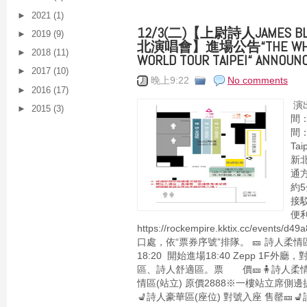
►
2021
(1)
12/3(二)【上尉詩人JAMES B
►
2019
(9)
北演唱會】進場公告“THE WHO WE
►
2018
(11)
WORLD TOUR TAIPEI“ ANNOU
►
2017
(10)
晚上9:22
No comments
►
2016
(17)
演出
►
2015
(3)
間：
間：
Ta
新
通
約5
接駁
便利
https://rockempire.kktix.cc/event
口處，依“票券序號”排隊。 🎫 詩人
18:20 開始進場18:40 Zepp 1F
區、詩人舒適區。票 價🎫🧍詩人柔情區(
情區(站立) 原價2888※一樓站立席側
💺詩人豪華區(座位) 對號入座 售罄🎫💺