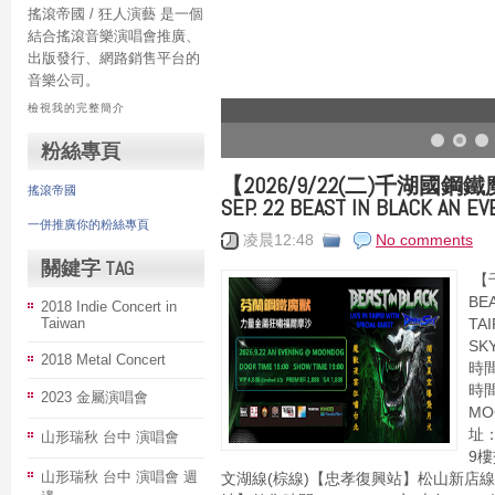
搖滾帝國 / 狂人演藝 是一個
結合搖滾音樂演唱會推廣、
出版發行、網路銷售平台的
音樂公司。
檢視我的完整簡介
粉絲專頁
【2026/9/22(二)千湖國鋼
搖滾帝國
SEP. 22 BEAST IN BLACK AN EV
一併推廣你的粉絲專頁
凌晨12:48
No comments
關鍵字 TAG
【
BEA
2018 Indie Concert in
Taiwan
TAI
SK
2018 Metal Concert
時間
時間
2023 金屬演唱會
M
址
山形瑞秋 台中 演唱會
9
山形瑞秋 台中 演唱會 週
文湖線(棕線)【忠孝復興站】松山新店線