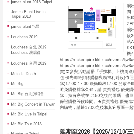
james blunt 2018 Taipei
演出
James Blunt Live in
間：
Taipei 2018
出時
ZE
james blunt台灣
演
段
Loudness 2019
站
Loudness 台北 2019
KK
Loudness 演唱會
機
https://rockempire.kktix.cc/events/l
Loudness 台灣 2019
https://rockempire.kktix.cc/event
買)👿參與活動請搭「手扶梯」上樓周邊販售時
Melodic Death
包 優先周邊排隊購物與領福利時段(依照
Mr. Big
隊)17:00-17:30 緩衝時段17:00 
避免購物排隊久候，請 貴賓禮包 優先
Mr. Big 台北演唱會
隊，持有序號在 #150之後的號碼，儘量
保證購物等候時間。★貴賓禮包 優先進
Mr. Big Concert in Taiwan
內購物，請於17:00之後和其它票區一起排隊
Mr. Big Live in Taipei
Mr. Big Tour 2018
延期至2026【2025/12/1
Nightwish Taipei