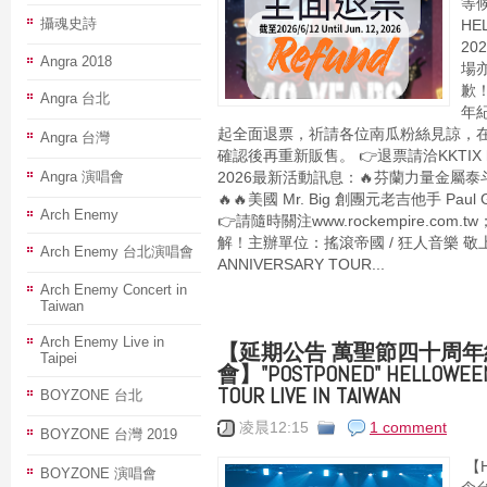
等
攝魂史詩
HE
2
Angra 2018
場
歉！
Angra 台北
年紀
起全面退票，祈請各位南瓜粉絲見諒，
Angra 台灣
確認後再重新販售。 👉退票請洽KKTIX https
Angra 演唱會
2026最新活動訊息：🔥芬蘭力量金屬泰斗 Be
🔥🔥美國 Mr. Big 創團元老吉他手 Paul 
Arch Enemy
👉請隨時關注www.rockempire.com
解！主辦單位：搖滾帝國 / 狂人音樂 敬上【H
Arch Enemy 台北演唱會
ANNIVERSARY TOUR...
Arch Enemy Concert in
Taiwan
Arch Enemy Live in
【延期公告 萬聖節四十周
Taipei
會】"POSTPONED" HELLOWEEN 
TOUR LIVE IN TAIWAN
BOYZONE 台北
凌晨12:15
1 comment
BOYZONE 台灣 2019
【H
BOYZONE 演唱會