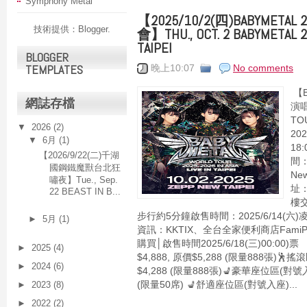
Symphony Metal
【2025/10/2(四)BABYME
技術提供：
Blogger
.
會】THU., OCT. 2 BABYMETAL 20
TAIPEI
BLOGGER
TEMPLATES
晚上10:07
No comments
【B
網誌存檔
演唱
TO
▼
2026
(2)
20
▼
6月
(1)
18
【2026/9/22(二)千湖
間：
國鋼鐵魔獸台北狂
Ne
嘯夜】Tue., Sep.
址
22 BEAST IN B...
樓
步行約5分鐘啟售時間：2025/6/14(六)凌晨
►
5月
(1)
資訊：KKTIX、全台全家便利商店FamiPo
購買│啟售時間2025/6/18(三)00:00
►
2025
(4)
$4,888, 原價$5,288 (限量888張)🕺搖
►
2024
(6)
$4,288 (限量888張)💺豪華座位區(對號入座
►
2023
(8)
(限量50席) 💺舒適座位區(對號入座)...
►
2022
(2)