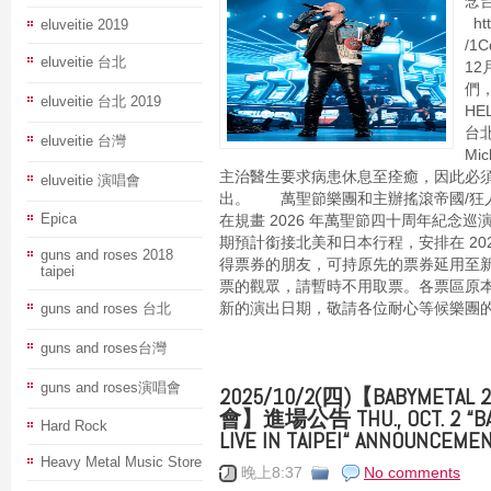
念
htt
eluveitie 2019
/1
eluveitie 台北
1
們，
eluveitie 台北 2019
HE
台
eluveitie 台灣
Mi
主治醫生要求病患休息至痊癒，因此必須取
eluveitie 演唱會
出。 萬聖節樂團和主辦搖滾帝國/狂
Epica
在規畫 2026 年萬聖節四十周年紀念
期預計銜接北美和日本行程，安排在 2
guns and roses 2018
得票券的朋友，可持原先的票券延用至
taipei
票的觀眾，請暫時不用取票。各票區原
guns and roses 台北
新的演出日期，敬請各位耐心等候樂團的協
guns and roses台灣
guns and roses演唱會
2025/10/2(四)【BABYME
會】進場公告 THU., OCT. 2 “BAB
Hard Rock
LIVE IN TAIPEI“ ANNOUNCEME
Heavy Metal Music Store
晚上8:37
No comments