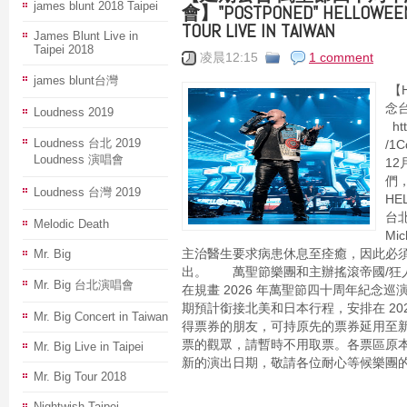
james blunt 2018 Taipei
會】"POSTPONED" HELLOWEEN 
TOUR LIVE IN TAIWAN
James Blunt Live in
Taipei 2018
凌晨12:15
1 comment
james blunt台灣
【H
念
Loudness 2019
htt
Loudness 台北 2019
/1
Loudness 演唱會
1
們，
Loudness 台灣 2019
HE
台
Melodic Death
Mi
Mr. Big
主治醫生要求病患休息至痊癒，因此必須取
出。 萬聖節樂團和主辦搖滾帝國/狂
Mr. Big 台北演唱會
在規畫 2026 年萬聖節四十周年紀念
期預計銜接北美和日本行程，安排在 2
Mr. Big Concert in Taiwan
得票券的朋友，可持原先的票券延用至
票的觀眾，請暫時不用取票。各票區原
Mr. Big Live in Taipei
新的演出日期，敬請各位耐心等候樂團的協
Mr. Big Tour 2018
Nightwish Taipei