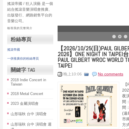
搖滾帝國 / 狂人演藝 是一個
結合搖滾音樂演唱會推廣、
出版發行、網路銷售平台的
音樂公司。
檢視我的完整簡介
粉絲專頁
【2026/10/25(日)PAUL GILBE
搖滾帝國
2026】ONE NIGHT IN TAIPEI
PAUL GILBERT WROC WORLD TO
一併推廣你的粉絲專頁
TAIPEI
關鍵字 TAG
晚上10:06
No comments
2018 Indie Concert in
Taiwan
【Pa
202
2018 Metal Concert
夜演
間：
2023 金屬演唱會
間：
(
山形瑞秋 台中 演唱會
市
山形瑞秋 台中 演唱會 週
方