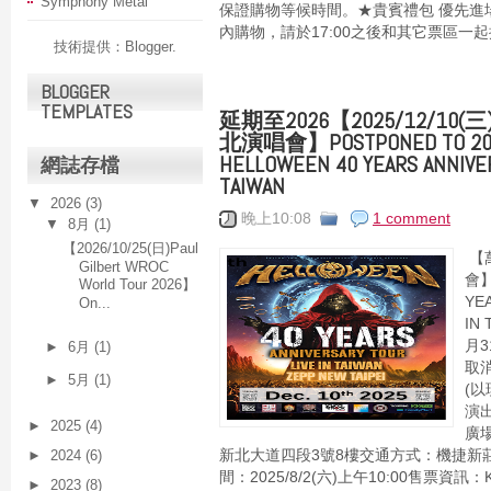
Symphony Metal
保證購物等候時間。★貴賓禮包 優先進
內購物，請於17:00之後和其它票區一起排隊
技術提供：
Blogger
.
BLOGGER
TEMPLATES
延期至2026【2025/12/1
北演唱會】POSTPONED TO 2026 
HELLOWEEN 40 YEARS ANNIVER
網誌存檔
TAIWAN
▼
2026
(3)
晚上10:08
1 comment
▼
8月
(1)
【2026/10/25(日)Paul
【
Gilbert WROC
會】
World Tour 2026】
YE
On...
IN
月3
►
6月
(1)
取消
►
5月
(1)
(以
演出
►
2025
(4)
廣
►
2024
(6)
新北大道四段3號8樓交通方式：機捷新
間：2025/8/2(六)上午10:00售票資
►
2023
(8)