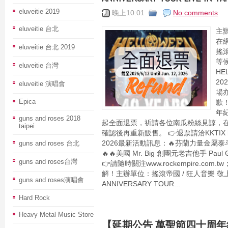
eluveitie 2019
晚上10:01
No comments
eluveitie 台北
主辦
在
eluveitie 台北 2019
搖
等
eluveitie 台灣
HE
2
eluveitie 演唱會
場
Epica
歉！
年紀
guns and roses 2018
起全面退票，祈請各位南瓜粉絲見諒，
taipei
確認後再重新販售。 👉退票請洽KKTIX https
guns and roses 台北
2026最新活動訊息：🔥芬蘭力量金屬泰斗 Be
🔥🔥美國 Mr. Big 創團元老吉他手 Paul 
guns and roses台灣
👉請隨時關注www.rockempire.com
解！主辦單位：搖滾帝國 / 狂人音樂 敬上【H
guns and roses演唱會
ANNIVERSARY TOUR...
Hard Rock
Heavy Metal Music Store
【延期公告 萬聖節四十周