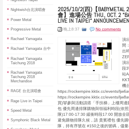
2025/10/2(四)【BABYME
Nightwish台北演唱會
會】進場公告 THU., OCT. 2 “BAB
LIVE IN TAIPEI“ ANNOUNCEME
Power Metal
Progressive Metal
晚上8:37
No comments
Rachael Yamagata
演出
間：
Rachael Yamagata 台中
出時
ZE
Rachael Yamagata
演
Taichung 2018
段
Rachael Yamagata
站
Taichung 2018
KK
Merchandise
機
RAGE 台北演唱會
https://rockempire.kktix.cc/events/l
https://rockempire.kktix.cc/event
Rage Live in Taipei
買)👿參與活動請搭「手扶梯」上樓周邊販售時
包 優先周邊排隊購物與領福利時段(依照
Speed Metal
隊)17:00-17:30 緩衝時段17:00 
Symphonic Black Metal
避免購物排隊久候，請 貴賓禮包 優先
隊，持有序號在 #150之後的號碼，儘量