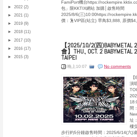
FamiPort機台https://rockempire.kkti
►
2022
(2)
包」限KKTIX網站 加購│啟售時間
2025/8/6(三)10:00https://rockempire
►
2021
(1)
價：🕺VIP區(站立) 早鳥$3,888, 原價$4,
►
2019
(9)
►
2018
(11)
►
2017
(10)
【2025/10/2(四)BABYME
►
2016
(17)
會】THU., OCT. 2 BABYMETAL 20
TAIPEI
►
2015
(3)
晚上10:07
No comments
【B
演唱
TO
20
18
間：
Ne
址
樓
步行約5分鐘啟售時間：2025/6/14(六)凌晨