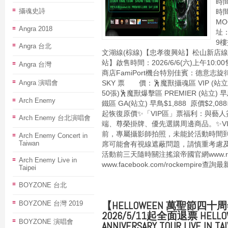
時間
攝魂史詩
時間
M
Angra 2018
址
9
Angra 台北
文湖線(棕線)【忠孝復興站】松山新店線
站】啟售時間：2026/6/6(六)上午10:
Angra 台灣
商店FamiPort機台特別佳賓：德意志旋
Angra 演唱會
SKY 票 價：🕺魔獸攝魂區 VIP (站立) 早
50張)🕺魔獸爆擊區 PREMIER (站立) 早鳥
Arch Enemy
鐵區 GA(站立) 早鳥$1,888 原價$2,08
起恢復原價✨「VIP區」票福利：與藝
Arch Enemy 台北演唱會
端、尊榮掛牌、優先選購周邊商品。✨V
前，專屬攝影師拍照，未能於活動時間
Arch Enemy Concert in
Taiwan
席可能會有視線遮蔽問題，請慎重考慮
活動前三天隨時關注搖滾帝國官網www.rock
Arch Enemy Live in
www.facebook.com/rockempire查
Taipei
BOYZONE 台北
【HELLOWEEN 萬聖節四
BOYZONE 台灣 2019
2026/5/11起全面退票 HELLOW
BOYZONE 演唱會
ANNIVERSARY TOUR LIVE IN T