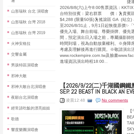
邊
捷
2026/8/8(六)上午8:00售票資訊：KKT
山形瑞秋 台北 演唱會
台特別佳賓：梁右群票 價：🕺貴賓區 VIP
$4,288 (限量50張)🕺搖滾區 GA (站立)
山形瑞秋 台灣 2018
至2026/8/31止，9月1日起恢復原價
優先入場、舞台前端、尊榮掛牌、優先選
山形瑞秋 台灣 2019
間，預定演出日入場之前，專屬攝影師
火神安格拉
時間到場，視為自動放棄權利。※身障
考慮及理解後再進行購買。※敬請演出
交響金屬
www.rockempire.com.tw及臉書www.fa
進場資訊演出時程18:00...
男孩特區演唱會
邪神大敵
【2026/9/22(二)千湖國鋼
邪神大敵台北演唱會
SEP. 22 BEAST IN BLACK AN EV
夜願台北演唱會
凌晨12:48
No comments
經常請吃飯的漂亮姐姐
【
BEA
歌德
TAI
SK
響度樂團演唱會