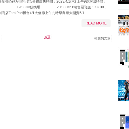
副都心站A4步行約5分鐘啟售時間：2023/4/1(六) 上午9點演出時間：
ee Q 19:30 中段換場 20:00 Mr. Big售票資訊：KKTIX、
店FamiPort機台4/1大傻節上午九時早鳥票大開賣5/1...
READ MORE
首頁
較舊的文章