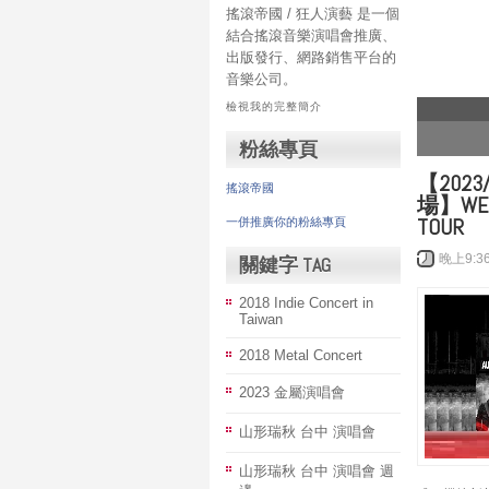
搖滾帝國 / 狂人演藝 是一個
結合搖滾音樂演唱會推廣、
出版發行、網路銷售平台的
音樂公司。
檢視我的完整簡介
1
2
3
4
粉絲專頁
【202
搖滾帝國
場】WED.,
TOUR
一併推廣你的粉絲專頁
晚上9:3
關鍵字 TAG
2018 Indie Concert in
Taiwan
2018 Metal Concert
2023 金屬演唱會
山形瑞秋 台中 演唱會
山形瑞秋 台中 演唱會 週