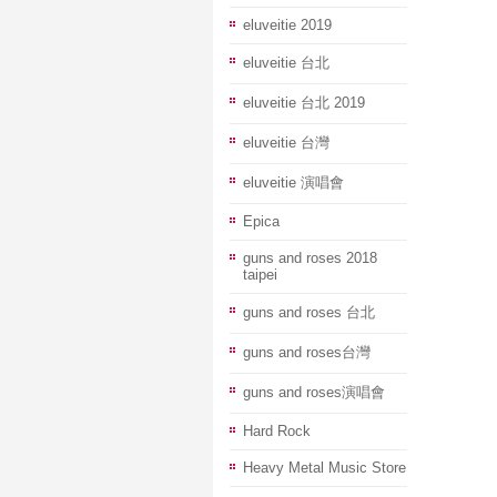
eluveitie 2019
eluveitie 台北
eluveitie 台北 2019
eluveitie 台灣
eluveitie 演唱會
Epica
guns and roses 2018
taipei
guns and roses 台北
guns and roses台灣
guns and roses演唱會
Hard Rock
Heavy Metal Music Store