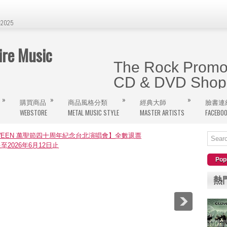
2025
e Music
The Rock Promot
CD & DVD Shop 
»
»
»
»
購買商品
商品風格分類
經典大師
臉書連
曾經在The Wall、饒河街旁的金屬
WEBSTORE
METAL MUSIC STYLE
MASTER ARTISTS
FACEBO
網購將逐步更新，大家千萬記得這個屬
OWEEN 萬聖節四十周年紀念台北演唱會】全數退票
至2026年6月12日止
Pop
熱