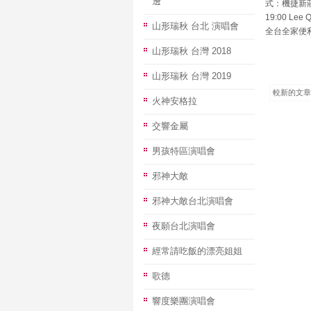
邊
式：機捷新莊
19:00 L
山形瑞秋 台北 演唱會
全台全家便利商
山形瑞秋 台灣 2018
山形瑞秋 台灣 2019
較新的文章
火神安格拉
交響金屬
男孩特區演唱會
邪神大敵
邪神大敵台北演唱會
夜願台北演唱會
經常請吃飯的漂亮姐姐
歌德
響度樂團演唱會