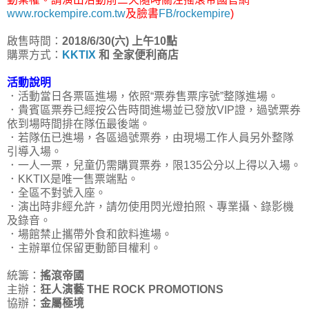
www.rockempire.com.tw
及臉書
FB/rockempire
)
啟售時間：
2018/6/30(六) 上午10點
購票方式：
KKTIX
和 全家便利商店
活動說明
．活動當日各票區進場，依照“票券售票序號”整隊進場。
．貴賓區票券已經按公告時間進場並已發放VIP證，過號票券
依到場時間排在隊伍最後端。
．若隊伍已進場，各區過號票券，由現場工作人員另外整隊
引導入場。
．一人一票，兒童仍需購買票券，限135公分以上得以入場。
．KKTIX是唯一售票端點。
．全區不對號入座。
．演出時非經允許，請勿使用閃光燈拍照、專業攝、錄影機
及錄音。
．場館禁止攜帶外食和飲料進場。
．主辦單位保留更動節目權利。
統籌：
搖滾帝國
主辦：
狂人演藝 THE ROCK PROMOTIONS
協辦：
金屬極境