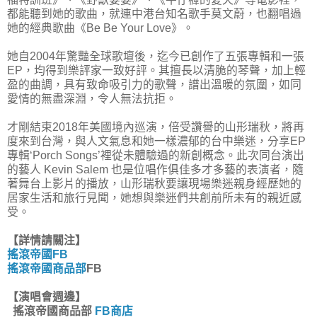
都能聽到她的歌曲，就連中港台知名歌手莫文蔚，也翻唱過
她的經典歌曲《Be Be Your Love》。
她自2004年驚豔全球歌壇後，迄今已創作了五張專輯和一張
EP，均得到樂評家一致好評。其擅長以清脆的琴聲，加上輕
盈的曲調，具有致命吸引力的歌聲，譜出溫暖的氛圍，如同
愛情的無盡深淵，令人無法抗拒。
才剛結束2018年美國境內巡演，倍受讚譽的山形瑞秋，將再
度來到台灣，與人文氣息和她一樣濃郁的台中樂迷，分享EP
專輯‘Porch Songs’裡從未體驗過的新創概念。此次同台演出
的藝人 Kevin Salem 也是位唱作俱佳多才多藝的表演者，隨
著舞台上影片的播放，山形瑞秋要讓現場樂迷親身經歷她的
居家生活和旅行見聞，她想與樂迷們共創前所未有的親近感
受。
【詳情請關注】
搖滾帝國FB
搖滾帝國商品部
FB
【
演唱會週邊
】
搖滾帝國商品部
FB商店