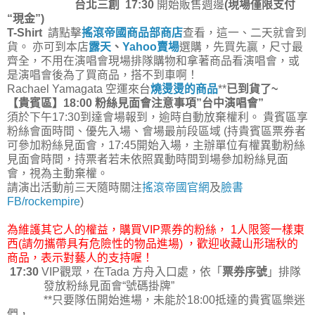
台北三創 17:30
開始販售週邊
(現場僅限支付
“現金”)
T-Shirt
請點擊
搖滾帝國商品部商店
查看，這一、二天就會到
貨。 亦可到本店
露天
、
Yahoo賣場
選購，先買先贏，尺寸最
齊全，不用在演唱會現場排隊購物和拿著商品看演唱會，或
是演唱會後為了買商品，搭不到車啊！
Rachael Yamagata 空運來台
燒燙燙的商品
**
已到貨了~
【貴賓區】18:00 粉絲見面會注意事項”台中演唱會”
須於下午17:30到達會場報到，逾時自動放棄權利。 貴賓區享
粉絲會面時間、優先入場、會場最前段區域 (持貴賓區票券者
可參加粉絲見面會，17:45開始入場，主辦單位有權異動粉絲
見面會時間，持票者若未依照異動時間到場參加粉絲見面
會，視為主動棄權。
請演出活動前三天隨時關注
搖滾帝國官網
及
臉書
FB/rockempire
)
為維護其它人的權益，購買VIP票券的粉絲， 1人限簽一樣東
西(請勿攜帶具有危險性的物品進場) ，歡迎收藏山形瑞秋的
商品，表示對藝人的支持喔！
17:30
VIP觀眾，在Tada 方舟入口處，依「
票券序號
」排隊
發放粉絲見面會“號碼掛牌”
**只要隊伍開始進場，未能於18:00抵達的貴賓區樂迷
們，