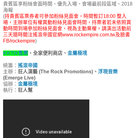
貴賓區享粉絲會面時間、優先入場、會場最前段區域、2018
海報
(
持貴賓區票券者可參加粉絲見面會，時間暫訂18:00 整入
場，主辦單位有權異動粉絲見面會時間，持票者若未依照異
動時間到場參加粉絲見面會，視為主動棄權。請演出活動前
三天隨時關注搖滾帝國官網www.rockempire.com.tw及臉書
FB/rockempire
)
KKTIX售票
、全家便利商店、
金屬極境
統籌：
搖滾帝國
主辦：
狂人演藝 (The Rock Promotions)、
浮現音樂
(Emerge Live)
協辦：
金屬極境
執行：
狂人幫