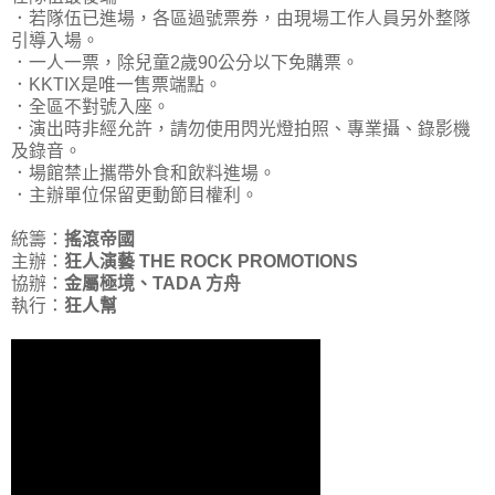
．若隊伍已進場，各區過號票券，由現場工作人員另外整隊
引導入場。
．一人一票，除兒童2歲90公分以下免購票。
．KKTIX是唯一售票端點。
．全區不對號入座。
．演出時非經允許，請勿使用閃光燈拍照、專業攝、錄影機
及錄音。
．場館禁止攜帶外食和飲料進場。
．主辦單位保留更動節目權利。
統籌：
搖滾帝國
主辦：
狂人演藝 THE ROCK PROMOTIONS
協辦：
金屬極境、TADA 方舟
執行：
狂人幫