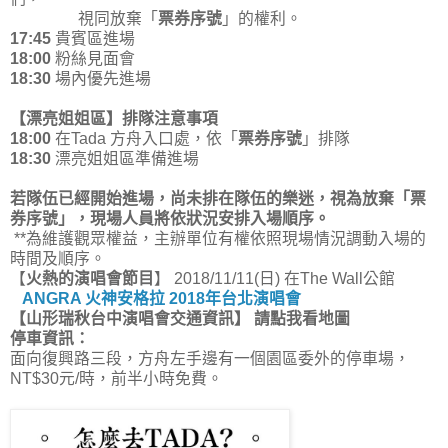
視同放棄「
票券序號
」的權利。
17:45
貴賓區進場
18:00
粉絲見面會
18:30
場內優先進場
【漂亮姐姐區】排隊注意事項
18:00
在Tada 方舟入口處，依「
票券序號
」排隊
18:30
漂亮姐姐區準備進場
若隊伍已經開始進場，尚未排在隊伍的樂迷，視為放棄「票
券序號」，現場人員將依狀況安排入場順序。
**為維護觀眾權益，主辦單位有權依照現場情況調動入場的
時間及順序。
【
火熱的演唱會節目
】 2018/11/11(日) 在The Wall公館
ANGRA 火神安格拉 2018年台北演唱會
【山形瑞秋台中演唱會交通資訊】 請點我看地圖
停車資訊：
面向復興路三段，方舟左手邊有一個園區委外的停車場，
NT$30元/時，前半小時免費。