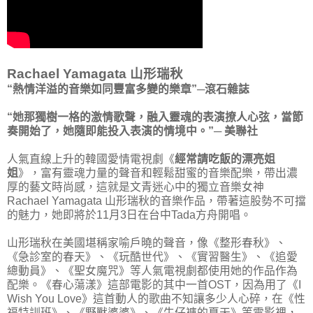
Rachael Yamagata 山形瑞秋
“熱情洋溢的音樂如同豐富多變的樂章”─滾石雜誌
“她那獨樹一格的激情歌聲，融入靈魂的表演撩人心弦，當節
奏開始了，她隨即能投入表演的情境中。”─ 美聯社
人氣直線上升的韓國愛情電視劇《
經常請吃飯的漂亮姐
姐
》，富有靈魂力量的聲音和輕鬆甜蜜的音樂配樂，帶出濃
厚的藝文時尚感，這就是文青迷心中的獨立音樂女神
Rachael Yamagata 山形瑞秋的音樂作品，帶著這股勢不可擋
的魅力，她即將於11月3日在台中Tada方舟開唱。
山形瑞秋在美國堪稱家喻戶曉的聲音，像《整形春秋》、
《急診室的春天》、《玩酷世代》、《實習醫生》、《追愛
總動員》、《聖女魔咒》等人氣電視劇都使用她的作品作為
配樂。《春心蕩漾》這部電影的其中一首OST，因為用了《I
Wish You Love》這首動人的歌曲不知讓多少人心碎，在《性
福特訓班》、《野獸婆婆》、《牛仔褲的夏天》等電影裡，