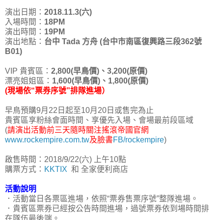
演出日期：
2018.11.3(六)
入場時間：
18PM
演出時間：
19PM
演出地點：
台中 Tada 方舟 (台中市南區復興路三段362號
B01)
VIP 貴賓區：
2,800(早鳥價)、3,200(原價)
漂亮姐姐區：
1,600(早鳥價)、1,800(原價)
(現場依“票券序號”排隊進場）
早鳥預購9月22日起至10月20日或售完為止
貴賓區享粉絲會面時間、享優先入場、會場最前段區域
(
請演出活動前三天隨時關注搖滾帝國官網
www.rockempire.com.tw
及臉書
FB/rockempire
)
啟售時間：2018/9/22(六) 上午10點
購票方式：
KKTIX
和 全家便利商店
活動說明
．活動當日各票區進場，依照“票券售票序號”整隊進場。
．貴賓區票券已經按公告時間進場，過號票券依到場時間排
在隊伍最後端。