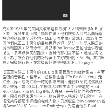
成立於1988 年的美國搖滾樂壇長青樹"大人物樂團 (Mr. Big)"
，於世界各地創下唱片銷售佳績，他們膾炙人口的名曲締造
搖滾神話風靡全球各地。Mr.Big 原本預計於2018-2019年展
開他們成軍三十周年的最終世界巡迴，造訪一些從未踏足的
城市和國家，然而今年二月鼓手Pat Torpey 因帕斯金併發症
過世，多年夥伴突然離去，團員們都相當不捨，幾經思考之
後，為了讓喜愛他們的粉絲留下美好的回憶，Mr. Big 決定繼
續走完這個行程，並將這最個終巡迴獻給Pat Torpey。
成軍至今滿三十周年的 Mr. Big 樂團著重音樂旋律編曲，有著
強烈的音樂性，當年以一首暢銷金曲『To Be With You』走
紅全世界，成為紅極一時的搖滾天團，他們以硬式搖滾風格
橫走樂界，是 90 年代少數還活躍於美國主流樂壇的 Hard
Rock Band，而 Mr. Big 的最大賣點，是在於他們的強力樂
手，團員各個來頭可不小，擁有最令人稱羨的夢幻陣容，在
搖滾樂界都是宗師級的權威人物，貝斯魔皇 Billy Sheehan 曾
與Steve Vai 和 David Lee Roth 合作，光速吉他手 Paul