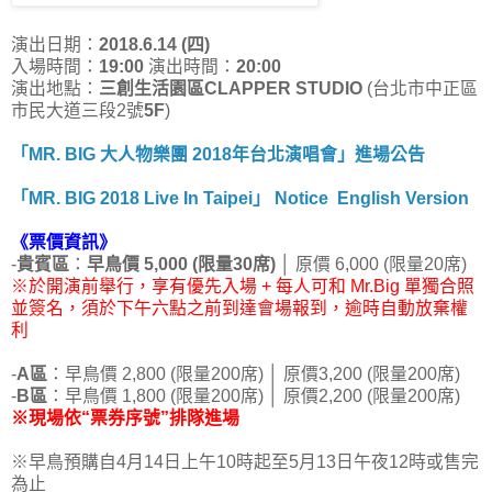
演出日期：
2018.6.14 (四)
入場時間：
19:00
演出時間：
20:00
演出地點：
三創生活園區CLAPPER STUDIO
(台北市中正區
市民大道三段2號
5F
)
「MR. BIG 大人物樂團 2018年台北演唱會」進場公告
「MR. BIG 2018 Live In Taipei」 Notice English Version
《票價資訊》
-
貴賓區
：
早鳥價 5,000 (限量30席)
│ 原價 6,000 (限量20席)
※於開演前舉行，享有優先入場 + 每人可和 Mr.Big 單獨合照
並簽名，須於下午六點之前到達會場報到，逾時自動放棄權
利
-
A區
：早鳥價 2,800 (限量200席) │ 原價3,200 (限量200席)
-
B區
：早鳥價 1,800 (限量200席) │ 原價2,200 (限量200席)
※現場依“票券序號”排隊進場
※早鳥預購自4月14日上午10時起至5月13日午夜12時或售完
為止