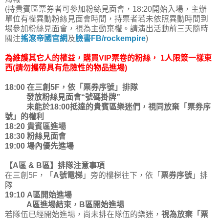
(持貴賓區票券者可參加粉絲見面會，18:20開始入場，主辦
單位有權異動粉絲見面會時間，持票者若未依照異動時間到
場參加粉絲見面會，視為主動棄權。請演出活動前三天隨時
關注
搖滾帝國官網
及
臉書FB/rockempire
)
為維護其它人的權益，購買VIP票卷的粉絲， 1人限簽一樣東
西(請勿攜帶具有危險性的物品進場)
18:00 在三創5F，依「票券序號」排隊
發放粉絲見面會“號碼掛牌”
未能於18:00抵達的貴賓區樂迷們，視同放棄「票券序
號」的權利
18:20 貴賓區進場
18:30 粉絲見面會
19:00 場內優先進場
【A區 & B區】排隊注意事項
在三創5F，「
A號電梯
」旁的樓梯往下，依「
票券序號
」排
隊
19:10 A區開始進場
A區進場結束，B區開始進場
若隊伍已經開始進場，尚未排在隊伍的樂迷，
視為放棄「票