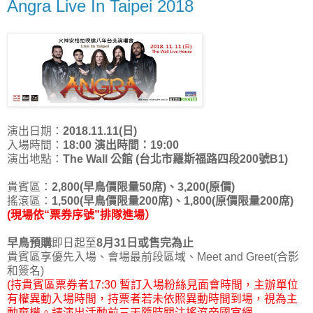
Angra Live In Taipei 2018
演出日期：
2018.11.11(日)
入場時間：
18:00 演出時間：19:00
演出地點：
The Wall 公館 (台北市羅斯福路四段200號B1)
貴賓區：
2,800(早鳥價限量50席)、3,200(原價)
搖滾區：
1,500(早鳥價限量200席)、1,800(原價限量200席)
(現場依“票券序號”排隊進場）
早鳥預購
即日起至
8月31日或售完為止
貴賓區享優先入場、會場最前段區域、Meet and Greet(合影
和簽名)
(持貴賓區票券者17:30 暫訂入場粉絲見面會時間，主辦單位
有權異動入場時間，持票者若未依照異動時間到場，視為主
動棄權。請演出活動前三天隨時關注搖滾帝國官網