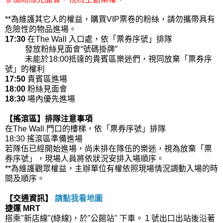
**為維護其它人的權益，購買VIP票卷的粉絲，請勿攜帶具有
危險性的物品進場。
17:30
在The Wall 入口處，依「票券序號」排隊
發放粉絲見面會“號碼掛牌”
未能於18:00抵達的貴賓區樂迷們，視同放棄「票券序
號」的權利
17:50
貴賓區進場
18:00
粉絲見面會
18:30
場內優先進場
【搖滾區】排隊注意事項
在The Wall 門口的樓梯，依「票券序號」排隊
18:30 搖滾區準備進場
若隊伍已經開始進場，尚未排在隊伍的樂迷，視為放棄「票
券序號」，現場人員將依狀況安排入場順序。
**為維護觀眾權益，主辦單位有權依照現場情況調動入場的時
間及順序。
【交通資訊】
請點我看地圖
捷運 MRT
搭乘"新店線"(綠線)，於"公館站" 下車。１號出口出站後沿著