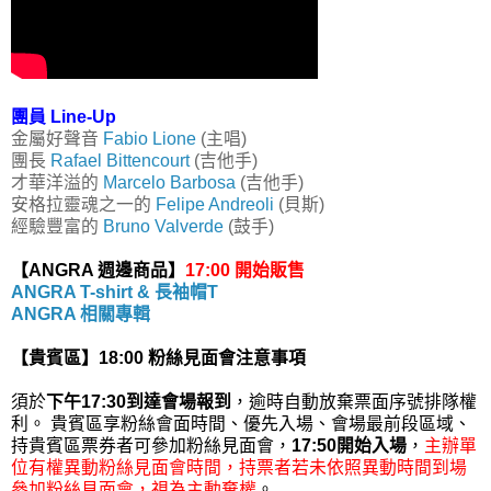
團員 Line-Up
金屬好聲音
Fabio Lione
(主唱)
團長
Rafael Bittencourt
(吉他手)
才華洋溢的
Marcelo Barbosa
(吉他手)
安格拉靈魂之一的
Felipe Andreoli
(貝斯)
經驗豐富的
Bruno Valverde
(鼓手)
【ANGRA 週邊商品】
17:00 開始販售
ANGRA T-shirt & 長袖帽T
ANGRA 相關專輯
【貴賓區】18:00 粉絲見面會注意事項
須於
下午17:30到達會場報到
，逾時自動放棄票面序號排隊權
利。 貴賓區享粉絲會面時間、優先入場、會場最前段區域、
持貴賓區票券者可參加粉絲見面會，
17:50開始入場
，
主辦單
位有權異動粉絲見面會時間，持票者若未依照異動時間到場
參加粉絲見面會，視為主動棄權
。