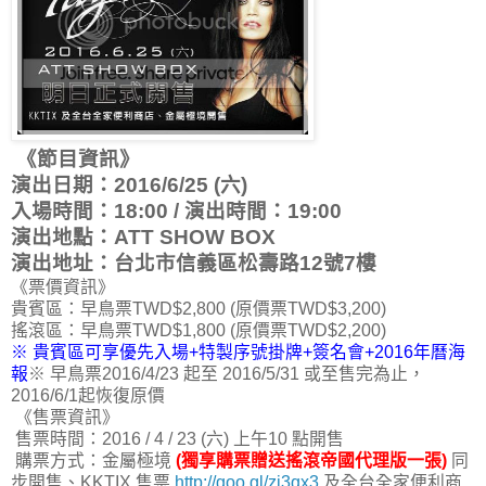
《節目資訊》
演出日期：2016/6/25 (六)
入場時間：18:00 / 演出時間：19:00
演出地點：ATT SHOW BOX
演出地址：台北市信義區松壽路12號7樓
《票價資訊》
貴賓區：早鳥票TWD$2,800 (原價票TWD$3,200)
搖滾區：早鳥票TWD$1,800 (原價票TWD$2,200)
※ 貴賓區可享優先入場+特製序號掛牌+簽名會+2016年曆海
報
※ 早鳥票2016/4/23 起至 2016/5/31 或至售完為止，
2016/6/1起恢復原價
《售票資訊》
售票時間：2016 / 4 / 23 (六) 上午10 點開售
購票方式：金屬極境
(獨享購票贈送搖滾帝國代理版一張)
同
步開售、KKTIX 售票
http://goo.gl/zi3qx3
及全台全家便利商