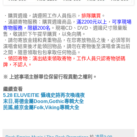
．購買週邊，請遵照工作人員指示，
排隊購買
。
．滿額寄物服務：購買週邊商品，
滿2200元以上
，
可享現場
寄物服務，限額200名
。現場CD、DVD、週邊尺寸限量販
售，敬請於下午提早購買，以免向隅。
．請勿寄放金錢和貴重物品，在您寄放物品之後，必須等到
演唱會結束後才能領回物品，請勿在寄物後至演唱會演出前
之間，隨意領取包包拿取任何物品。
．領回寄物：演出結束領取寄物，工作人員只認寄物號碼
牌，不認人。
※ 上述事項主辦單位保留行程異動之權利。
繼續查看
5.28 ELUVEITIE 懾魂史詩再次喚魂夜
末日,哥德金屬Doom,Gothic專輯大全
民謠,維京金屬Folk,Viking專輯大全