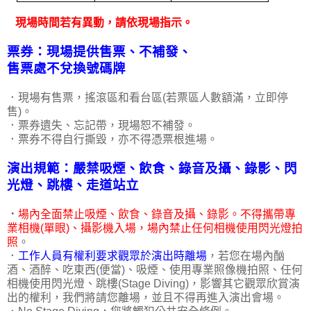
現場時間若有異動，請依現場指示。
票券：現場提供售票、不補發、
售票處不兌換號碼牌
．現場有售票，搖滾區和看台區(若票區人數額滿，立即停
售)。
．票券遺失、忘記帶，現場恕不補發。
．票券不得自行撕毀，亦不得憑票根進場。
演出規範：嚴禁吸煙、飲食、錄音及攝、錄影、
閃
光燈、跳樓、走道站立
．
場內全面禁止吸煙、飲食、錄音及攝、錄影。不得攜帶專
業相機(單眼)、攝影機入場，場內禁止任何相機使用閃光燈拍
照
。
．
工作人員有權利要求觀眾於演出時離場
，若您在場內酗
酒、酒醉、吃東西(便當)、吸煙、使用專業照像機拍照、任何
相機使用閃光燈、跳樓(Stage Diving)，影響其它觀眾欣賞演
出的權利，我們將請您離場，並且不得再進入演出會場。