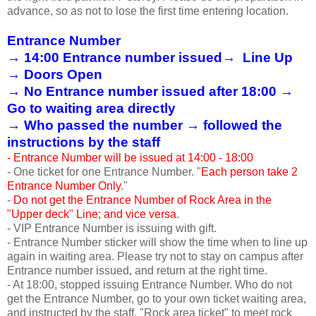
advance, so as not to lose the first time entering location.
Entrance Number
→ 14:00 Entrance number issued→ Line Up
→ Doors Open
→ No Entrance number issued after 18:00 →
Go to waiting area directly
→ Who passed the number → followed the
instructions by the staff
- Entrance Number will be issued at 14:00 - 18:00
- One ticket for one Entrance Number. "
Each person take 2
Entrance Number Only
."
-
Do not get the Entrance Number of Rock Area in the
"Upper deck" Line; and vice versa
.
- VIP Entrance Number is issuing with gift.
- Entrance Number sticker will show the time when to line up
again in waiting area. Please try not to stay on campus after
Entrance number issued, and return at the right time.
- At 18:00, stopped issuing Entrance Number. Who do not
get the Entrance Number, go to your own ticket waiting area,
and instructed by the staff. "Rock area ticket" to meet rock