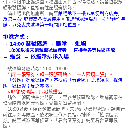
引，僅限中正廳週圍，校園出入口皆不得張貼，請各位觀眾
領取號碼牌，直接前往館場旁排隊。
．演出場地內無廁所，請至
館場地下一樓 (OK便利商店旁)，
及館場右側7樓高各樓層使用
。
敬請觀眾進場前，提早預作準
備，以免喪失進場第一時間所站位置。
排隊方式﹕
→ 14:00 發號碼牌 → 整隊 → 進場
→ 18:00以後未能領取號碼牌者 → 直接至各等候區排隊
→ 過號 → 依指示排隊入場
．號碼牌發放時段14:00 – 18:00
．
出示一張票券，領一張號碼牌。「一人限領二張」。
．
「分區」發放號碼牌
，
不得於「看台區」要求領取「搖滾
區」號碼牌；反之亦然
。
．
VIP 領號碼牌，即發放贈品。
．請依「號碼牌指定時間」，至各等候區整隊。敬請觀眾在
整隊時間返回等候區，儘量勿逗留校園。
．18:00以後，停止發放號碼牌。未領到號碼牌觀眾，請自行
前往票券等候區，依現場工作人員指示排隊。「搖滾區票
券」請至搖滾區等候區，「看台區票券」請至看台區等候
區。