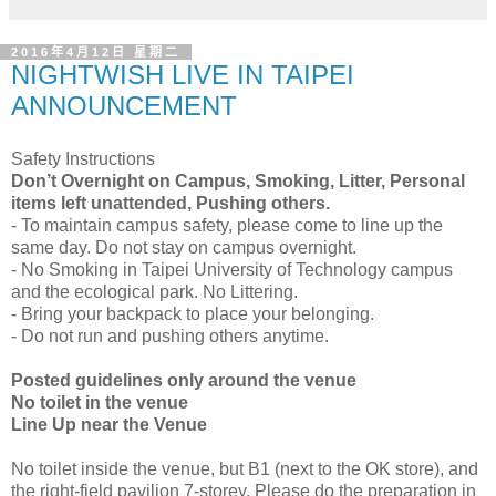
2016年4月12日 星期二
NIGHTWISH LIVE IN TAIPEI
ANNOUNCEMENT
Safety Instructions
Don’t Overnight on Campus, Smoking, Litter, Personal
items left unattended, Pushing others.
- To maintain campus safety, please come to line up the
same day. Do not stay on campus overnight.
- No Smoking in Taipei University of Technology campus
and the ecological park. No Littering.
- Bring your backpack to place your belonging.
- Do not run and pushing others anytime.
Posted guidelines only around the venue
No toilet in the venue
Line Up near the Venue
No toilet inside the venue, but B1 (next to the OK store), and
the right-field pavilion 7-storey. Please do the preparation in