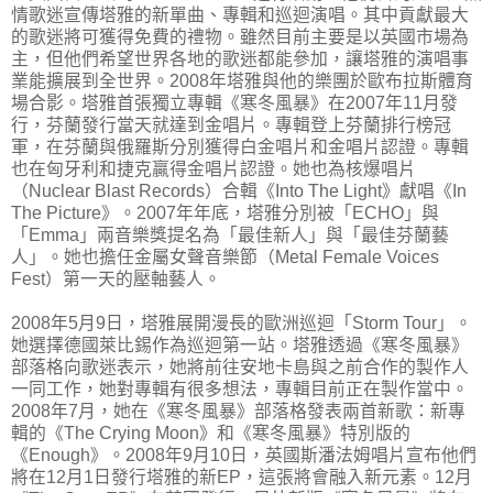
情歌迷宣傳塔雅的新單曲、專輯和巡迴演唱。其中貢獻最大
的歌迷將可獲得免費的禮物。雖然目前主要是以英國市場為
主，但他們希望世界各地的歌迷都能參加，讓塔雅的演唱事
業能擴展到全世界。2008年塔雅與他的樂團於歐布拉斯體育
場合影。塔雅首張獨立專輯《寒冬風暴》在2007年11月發
行，芬蘭發行當天就達到金唱片。專輯登上芬蘭排行榜冠
軍，在芬蘭與俄羅斯分別獲得白金唱片和金唱片認證。專輯
也在匈牙利和捷克贏得金唱片認證。她也為核爆唱片
（Nuclear Blast Records）合輯《Into The Light》獻唱《In
The Picture》。2007年年底，塔雅分別被「ECHO」與
「Emma」兩音樂獎提名為「最佳新人」與「最佳芬蘭藝
人」。她也擔任金屬女聲音樂節（Metal Female Voices
Fest）第一天的壓軸藝人。
2008年5月9日，塔雅展開漫長的歐洲巡迴「Storm Tour」。
她選擇德國萊比錫作為巡迴第一站。塔雅透過《寒冬風暴》
部落格向歌迷表示，她將前往安地卡島與之前合作的製作人
一同工作，她對專輯有很多想法，專輯目前正在製作當中。
2008年7月，她在《寒冬風暴》部落格發表兩首新歌：新專
輯的《The Crying Moon》和《寒冬風暴》特別版的
《Enough》。2008年9月10日，英國斯潘法姆唱片宣布他們
將在12月1日發行塔雅的新EP，這張將會融入新元素。12月