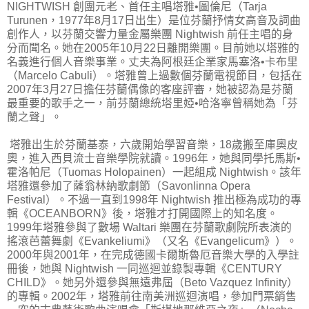
NIGHTWISH 創團元老、首任主唱塔雅•圖倫尼（Tarja
Turunen，1977年8月17日出生）是位芬蘭抒情女高音及詞曲
創作人，以芬蘭交響力量金屬樂團 Nightwish 前任主唱的身
分而聞名。她在2005年10月22日離開樂團。目前她以塔雅的
名義進行個人音樂事業。丈夫為阿根廷企業家馬塞洛•卡布里
（Marcelo Cabuli）。塔雅曾上過數個芬蘭電視節目，包括在
2007年3月27日擔任芬蘭偶像的客座評審，她被認為是芬蘭
最重要的歌手之一，前芬蘭總統塔里婭•哈洛寧曾稱她為「芬
蘭之聲」。
塔雅出生於芬蘭基泰，六歲開始學習音樂，18歲搬至庫奧皮
奧，進入西貝流士音樂學院就讀。1996年，她與同學托馬斯•
霍洛帕尼（Tuomas Holopainen）一起組成 Nightwish。該年
塔雅還參加了薩翁林納歌劇節（Savonlinna Opera
Festival）。不過一直到1998年 Nightwish 推出極為成功的專
輯《OCEANBORN》後，塔雅才打開國際上的知名度。
1999年塔雅參與了數場 Waltari 樂團在芬蘭歌劇院所表演的
搖滾芭蕾舞劇《Evankeliumi》（又名《Evangelicum》）。
2000年與2001年，在完成德國卡爾斯魯厄音樂大學的入學註
冊後，她與 Nightwish 一同巡迴並錄製專輯《CENTURY
CHILD》。她另外還參與無遠弗屆（Beto Vazquez Infinity）
的專輯。2002年，塔雅前往南美洲巡迴演唱，參加門票銷售