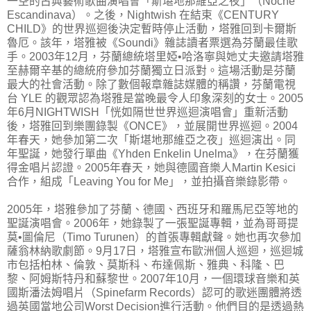
一空的古典藝術歌曲演唱會「斯堪地那維亞之夜」（Noche
Escandinava）。之後，Nightwish 在結束《CENTURY
CHILD》的世界巡迴後決定暫時停止活動，塔雅回到卡爾斯
魯厄。該年，塔雅被《Soundi》雜誌讀者票選為芬蘭最佳歌
手。2003年12月，芬蘭總統塔里婭•哈洛寧與她丈夫邀請塔雅
至赫爾辛基的總統府參加芬蘭獨立日派對。這場活動是芬蘭
最大的社會活動。除了數個報章雜誌媒體的稱讚，芬蘭電視
台 YLE 的觀眾認為塔雅是當晚最令人印象深刻的女士。2005
年6月NIGHTWISH「恍如隔世世界巡迴演唱會」重新活動
後，塔雅回到樂團錄製《ONCE》，並展開世界巡迴。2004
年春天，她參加第二次「斯堪地那維亞之夜」巡迴演出。同
年聖誕，她發行單曲《Yhden Enkelin Unelma》，在芬蘭獲
得金唱片認證。2005年春天，她與德國音樂人Martin Kesici
合作，組成「Leaving You for Me」，並拍攝音樂錄影帶。
2005年，塔雅參加了芬蘭、德國、西班牙和羅馬尼亞等地的
聖誕演唱會。2006年，她錄製了一張聖誕專輯，並為哥哥提
莫•圖倫尼（Timo Turunen）的首張專輯獻聲。她也再次參加
薩翁林納歌劇節。9月17日，塔雅宣布歐洲個人巡迴，巡迴城
市包括柏林、倫敦、莫斯科、布達佩斯、雅典、科隆、巴
黎、阿姆斯特丹和蘇黎世。2007年10月，一個環球音樂和英
國斯潘法姆唱片（Spinefarm Records）認可的歌迷團體將透
過英國當地公司Worst Decision進行活動。他們目的是透過熱