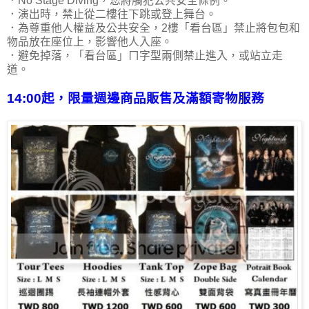
．No Stage Diving，您將觸犯公共安全條例。
．演出時，禁止從二樓往下跳或登上舞台。
．為尊重他人權益及公共安全，2樓「看台區」禁止將包包和
物品放在座位上，影響他人入座。
．避免掉落，「看台區」ㄇ字型兩側禁止進入，或站立走
道。
14:00起，限量週邊商品販售及滿額寄物服務