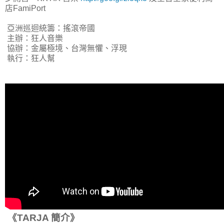
店FamiPort
亞洲巡迴統籌：搖滾帝國
主辦：狂人音樂
協辦：金屬極境、台灣無懼、浮現
執行：狂人幫
《TARJA 簡介》