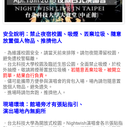
安全說明：禁止夜宿校園、吸煙、丟棄垃圾、
隨意
放置個人物品、推擠他人
．為維護校園安全，請當天前來排隊。請勿夜間滯留校園，
避免遭校警驅離。
．台北科技大學校園及臨近生態公園，全面禁止吸煙，於校
外抽煙，敬請將煙蒂置放垃圾桶，
若隨意丟棄垃圾，被開立
罰單，結果自行負責。
．儘可能攜帶方便參與演唱會的背包入場，場內請勿隨意置
放個人物品，避免遺失。
．進場時請勿奔跑，推擠他人。
現場環境：館場旁才有張貼指引、
演出場地內無廁所
．台北科技大學為開放式校園，Nightwish演唱會各示張貼指