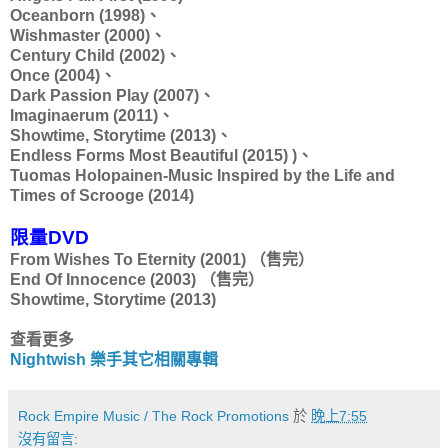
Oceanborn (1998)、
Wishmaster (2000)、
Century Child (2002)、
Once (2004)、
Dark Passion Play (2007)、
Imaginaerum (2011)、
Showtime, Storytime (2013)、
Endless Forms Most Beautiful (2015) )、
Tuomas Holopainen-Music Inspired by the Life and
Times of Scrooge (2014)
限量DVD
From Wishes To Eternity (2001) （售完）
End Of Innocence (2003) （售完）
Showtime, Storytime (2013)
查看更多
Nightwish 樂手其它相關專輯
Rock Empire Music / The Rock Promotions
於
晚上7:55
沒有留言: