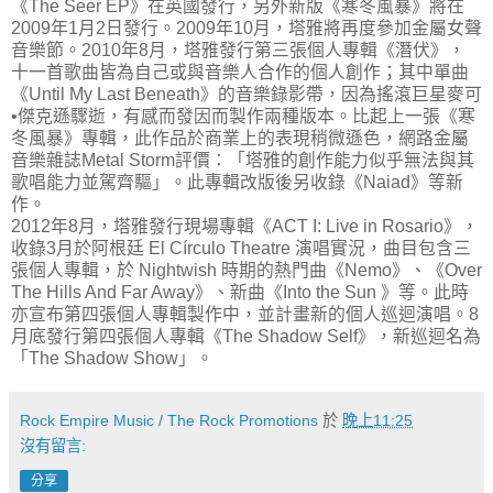
《The Seer EP》在英國發行，另外新版《寒冬風暴》將在
2009年1月2日發行。2009年10月，塔雅將再度參加金屬女聲
音樂節。2010年8月，塔雅發行第三張個人專輯《潛伏》，
十一首歌曲皆為自己或與音樂人合作的個人創作；其中單曲
《Until My Last Beneath》的音樂錄影帶，因為搖滾巨星麥可
•傑克遜驟逝，有感而發因而製作兩種版本。比起上一張《寒
冬風暴》專輯，此作品於商業上的表現稍微遜色，網路金屬
音樂雜誌Metal Storm評價：「塔雅的創作能力似乎無法與其
歌唱能力並駕齊驅」。此專輯改版後另收錄《Naiad》等新
作。
2012年8月，塔雅發行現場專輯《ACT I: Live in Rosario》，
收錄3月於阿根廷 El Círculo Theatre 演唱實況，曲目包含三
張個人專輯，於 Nightwish 時期的熱門曲《Nemo》、《Over
The Hills And Far Away》、新曲《Into the Sun 》等。此時
亦宣布第四張個人專輯製作中，並計畫新的個人巡迴演唱。8
月底發行第四張個人專輯《The Shadow Self》，新巡迴名為
「The Shadow Show」。
Rock Empire Music / The Rock Promotions
於
晚上11:25
沒有留言:
分享