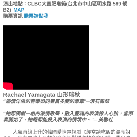
演出地點：CLBC大直肥皂箱(台北市中山區明水路 569 號
B2)
MAP
購票資訊
購票請點我
Rachael Yamagata 山形瑞秋
“熱情洋溢的音樂如同豐富多變的樂章”─滾石雜誌
“她那獨樹一格的激情歌聲，融入靈魂的表演撩人心弦，當節
奏開始了，她隨即能投入表演的情境中。”─ 美聯社
人氣直線上升的韓國愛情電視劇《經常請吃飯的漂亮姐