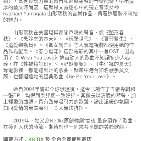
姐》，富有靈魂力量的聲音和輕鬆甜蜜的音樂配樂，帶出濃
厚的藝文時尚感，這就是文青迷心中的獨立音樂女神
Rachael Yamagata 山形瑞秋的音樂作品，帶著這股勢不可擋
的魅力。
山形瑞秋在美國堪稱家喻戶曉的聲音，像《整形春
秋》、《急診室的春天》、《玩酷世代》、《實習醫生》、
《追愛總動員》、《聖女魔咒》等人氣電視劇都使用她的作
品作為配樂。《春心蕩漾》這部電影的其中一首OST，因為
用了《I Wish You Love》這首動人的歌曲不知讓多少人心
碎，在《性福特訓班》、《野獸婆婆》、《牛仔褲的夏天》
等電影裡，都能聽到她的歌曲，就連中港台知名歌手莫文
蔚，也翻唱過她的經典歌曲《Be Be Your Love》。
她自2004年驚豔全球歌壇後，迄今已創作了五張專輯和
一張EP，均得到樂評家一致好評。其擅長以清脆的琴聲，加
上輕盈的曲調，具有致命吸引力的歌聲，譜出溫暖的氛圍，
如同愛情的無盡深淵，令人無法抗拒。
2019年，她又為Netflix原創韓劇”春夜”量身製作了歌曲，
在接近入秋的時節，期待您也一同來共享她的美妙歌曲。
購票方式：
KKTIX
及 全台全家便利商店