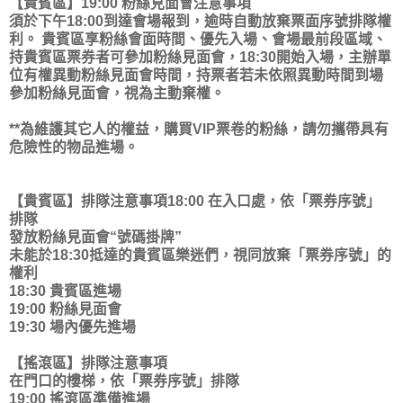
【貴賓區】19:00 粉絲見面會注意事項
須於
下午18:00到達會場報到
，逾時自動放棄票面序號排隊權
利。 貴賓區享粉絲會面時間、優先入場、會場最前段區域、
持貴賓區票券者可參加粉絲見面會，
18:30開始入場
，主辦單
位有權異動粉絲見面會時間，持票者若未依照異動時間到場
參加粉絲見面會，視為主動棄權。
**為維護其它人的權益，購買VIP票卷的粉絲，請勿攜帶具有
危險性的物品進場。
【貴賓區】排隊注意事項
18:00 在入口處，依「
票券序號
」
排隊
發放粉絲見面會“
號碼掛牌
”
未能於18:30抵達的貴賓區樂迷們
，視同放棄「
票券序號
」的
權利
18:30 貴賓區進場
19:00 粉絲見面會
19:30 場內優先進場
【搖滾區】排隊注意事項
在
門口的樓梯，依「
票券序號
」排隊
19:00 搖滾區準備進場