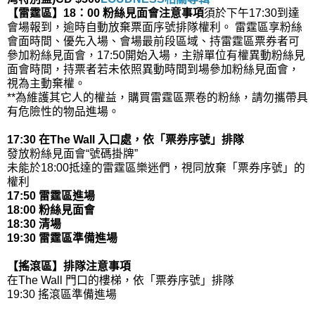
【雷霆區】18：00 粉絲見面會注意事項
須於下午17:30到達
會場報到，逾時自動放棄票面序號排隊權利。 雷霆區享粉絲
會面時間、優先入場、會場最前段區域、持雷霆區票券者可
參加粉絲見面會，17:50開始入場，主辦單位有權異動粉絲見
面會時間，持票者若未依照異動時間到場參加粉絲見面會，
視為主動棄權。
**為維護其它人的權益，購買雷霆區票卷的粉絲，請勿攜帶具
有危險性的物品進場。
17:30 在The Wall 入口處，依「
票券序號
」排隊
發放粉絲見面會“號碼掛牌”
未能於18:00抵達的雷霆區樂迷們
，視同放棄「
票券序號
」的
權利
17:50 雷霆區進場
18:00 粉絲見面會
18:30 清場
19:30 雷霆區準備進場
【搖滾區】排隊注意事項
在
The Wall 門口的樓梯，依「
票券序號
」排隊
19:30 搖滾區準備進場