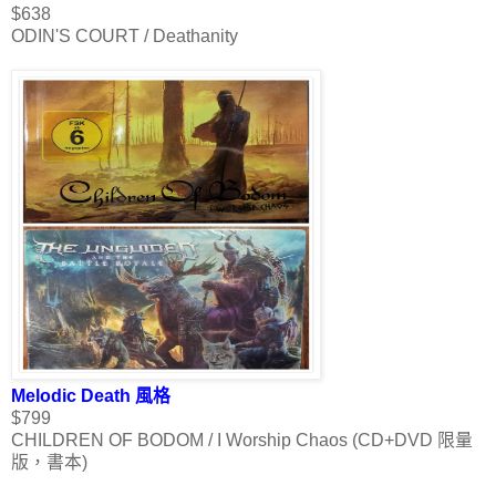
$638
ODIN'S COURT / Deathanity
Melodic Death 風格
$799
CHILDREN OF BODOM / I Worship Chaos (CD+DVD 限量
版，書本)