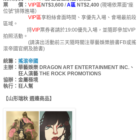
票 價：
VIP區
NT$3,600
/
A區
NT$2,400
(現場依票面“座
位號”排隊進場）
VIP區
享粉絲會面時間、享優先入場、會場最前段
區域。
持
VIP
票券者請於19:00優先入場，並隨即參加VIP
拍照活動。
(請演出活動前三天隨時關注華藝娛樂臉書FB或搖
滾帝國官網及臉書)
統籌：
搖滾帝國
主辦：華藝娛樂 DRAGON ART ENTERTAINMENT INC.、
狂人演藝 THE ROCK PROMOTIONS
協辦：金屬極境
執行：狂人幫
【山形瑞秋 週邊商品】