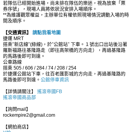
若隊伍已經開始進場
，尚未排在隊伍的樂迷，視為放棄「
票
券序號
」，現場人員將依狀況安排入場順序。
**為維護觀眾權益，主辦單位有權依照現場情況調動入場的時
間及順序。
【交通資訊】
請點我看地圖
捷運 MRT
搭乘"新店線"(綠線)，於"公館站" 下車。１號出口出站後沿著
羅斯福路往基隆路走（即往高架橋的方向走），再過基隆路
的馬路後即可到達。
公車路線
搭乘 505 / 606 / 284 / 74 / 208 / 254
於捷運公館站下車，往百老匯影城的方向走，再過基隆路的
馬路後即可到達。
公館停車資訊
【詳情請關注】
搖滾帝國FB
搖滾帝國商品部
【詢問mail】
rockempire2@gmail.com
【網拍商店】