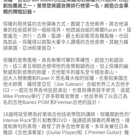
創始團員之一，曾榮登美國音樂排行榜第一名，締造白金專
輯的輝煌記錄。
保羅利用兇猛的吉他彈奏方式，震撼了吉他樂界，將吉他演
奏的技術提昇到一個新境界，他透過自組的樂團Racer X，探
索龐克、流​​行、古典、藍調、爵士和前衛等各種風格。也因
為如此，保羅得以錄製大量令人讚嘆的吉他音樂，其魅力橫
掃美國、亞洲和東南亞。
保羅的音樂風格，具有無懈可擊的準確性、創造力和感染
力，這三者互相結合使得他的音樂脫穎而出，加上保羅的幽
默感和對音樂的熱愛，吉他聖手的盛名至今穩坐泰山。
因大人物樂團和Raxer X 而名聲大噪的保羅，也曾和美國吉
他大師喬．薩特里亞尼（Joe Satriani）合組世界三大吉他手
G3，一起在世界各地巡迴演出，也曾與傳奇鼓手麥克．波諾
Mike Portnoy舉行了許多致敬音樂會，他並參與了以自己為
名的吉他Ibanez PGM 和Fireman吉他的設計。
18歲時就受聘為好萊塢吉他技術學院的講師，保羅開創性的“
Intense Rock”影片和教學DVD，強調提高彈奏的準確性、速
度和樂句的表現，啟發了許多吉他學習者。多年來兼任日本
雜誌《吉他演奏家》(Guitar Player)和《 Premier Guitar》雜