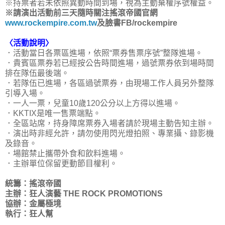
※持票者若未依照異動時間到場，視為主動棄權序號權益。
※請演出活動前三天隨時關注搖滾帝國官網
www.rockempire.com.tw
及臉書FB/rockempire
〈活動說明〉
．活動當日各票區進場，依照“票券售票序號”整隊進場。
．貴賓區票券若已經按公告時間進場，過號票券依到場時間
排在隊伍最後端。
．若隊伍已進場，各區過號票券，由現場工作人員另外整隊
引導入場。
．一人一票，兒童10歲120公分以上方得以進場。
．KKTIX是唯一售票端點。
．全區站席，持身障席票券入場者請於現場主動告知主辦。
．演出時非經允許，請勿使用閃光燈拍照、專業攝、錄影機
及錄音。
．場館禁止攜帶外食和飲料進場。
．主辦單位保留更動節目權利。
統籌：搖滾帝國
主辦：狂人演藝 THE ROCK PROMOTIONS
協辦：金屬極境
執行：狂人幫