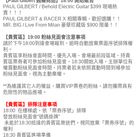
【Paul Gilbert 週邊商品】18:00 開始販售
PAUL GILBERT / Behold Electric Guitar $399 現場熱
賣！！！
PAUL GILBERT & RACER X 相關專輯，歡迎選購！！
MR. BIG / Live From Milan 豪華珍藏版 $900 限量！！
【貴賓區】19:00 粉絲見面會注意事項
請於下午18:00到達會場報到，逾時自動放棄票面序號排隊權
利。
貴賓區享粉絲會面時間、優先入場、會場最前段區域、持貴
賓區票券者可參加粉絲見面會，18:30開始入場，主辦單位有
權異動粉絲見面會時間，持票者若未依照異動時間到場參加
粉絲見面會，視為主動棄權。
**為維護其它人的權益，購買VIP票卷的粉絲，請勿攜帶具有
危險性的物品進場。
【貴賓區】排隊注意事項
18:00 在樓梯處，依「票券序號」排隊
發放粉絲見面會“號碼掛牌”
未能於18:30抵達的貴賓區樂迷們，視同放棄「票券序號」的
權利
18:30 貴賓區進場準備