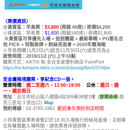
〈票價資訊〉
☆貴賓區：早鳥票：
$3,800
(限額 40席) / 原價$4,200
☆搖滾區：早鳥票：
$1,600
(限額160席) / 原價$1,800
※貴賓區可享優先入場 + 巡迴團踢 + 最新專輯 + PG簽名吉
他 PICK + 特製掛牌 + 粉絲見面會 + 2020年曆海報
※早鳥預購11月2日(六)起至11月30日(六)或售完為止
啟售時間：2019/11/2 (六) 上午10點
購票方式：KKTIX 和 全台全家便利商店 FamiPort
https://rockempire.kktix.cc/events/paulgilbert2019tpe
至金屬極境購票，享紀念CD一張。
營業時間
：
週二至週六，13:00~19:00
公休：
週日、週
一，國定假日
地址
：台北市松山區八德路4段389巷38號1樓 (
捷運綠線
-南
京三民站 3 號出口)
Map
預約專線
：02-3765-1861
歡迎事先預約到店時間
※持貴賓區票券者暫訂於18:30入場進行粉絲見面會，主辦單
位有權異動入場時間，請依票券序號排隊。