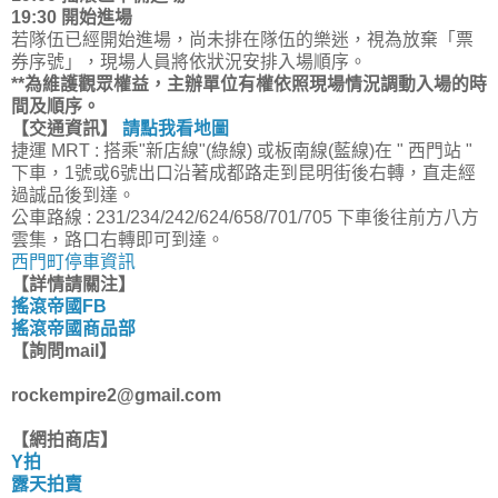
19:30 開始進場
若隊伍已經開始進場
，尚未排在隊伍的樂迷，視為放棄「
票
券序號
」，現場人員將依狀況安排入場順序。
**為維護觀眾權益，主辦單位有權依照現場情況調動入場的時
間及順序。
【交通資訊】
請點我看地圖
捷運 MRT
: 搭乘"新店線"(綠線) 或板南線(藍線)在 " 西門站 "
下車，1號或6號出口沿著成都路走到昆明街後右轉，直走經
過誠品後到達。
公車路線
: 231/234/242/624/658/701/705 下車後往前方八方
雲集，路口右轉即可到達。
西門町停車資訊
【詳情請關注】
搖滾帝國FB
搖滾帝國商品部
【詢問mail】
rockempire2@gmail.com
【網拍商店】
Y拍
露天拍賣