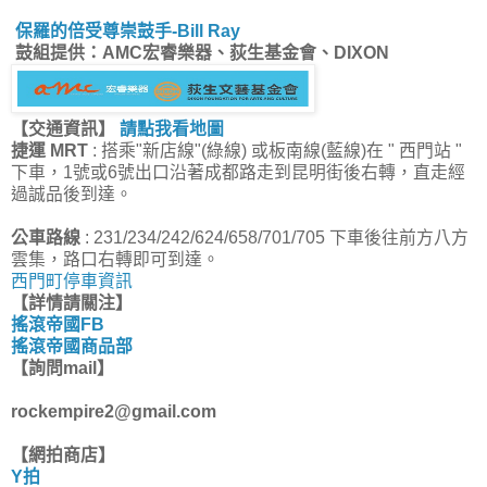
保羅的倍受尊崇鼓手-Bill Ray
鼓組提供：AMC宏睿樂器、荻生基金會、DIXON
【交通資訊】
請點我看地圖
捷運 MRT
: 搭乘"新店線"(綠線) 或板南線(藍線)在 " 西門站 "
下車，1號或6號出口沿著成都路走到昆明街後右轉，直走經
過誠品後到達。
公車路線
: 231/234/242/624/658/701/705 下車後往前方八方
雲集，路口右轉即可到達。
西門町停車資訊
【詳情請關注】
搖滾帝國FB
搖滾帝國商品部
【詢問mail】
rockempire2@gmail.com
【網拍商店】
Y拍