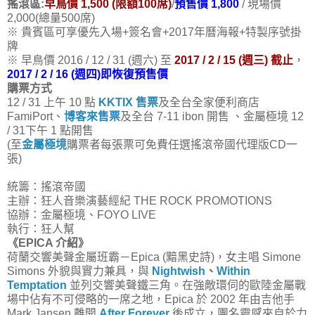
搖滾區:
早鳥價 1,500 (限額100席)
/
預售價 1,800
/ 現場價
2,000(總量500席)
※ 貴賓區可享優先入場+簽名會+2017年曆海報+特製序號掛
牌
※ 早鳥價 2016 / 12 / 31 (週六) 至
2017 / 2 / 15 (週三) 截止
，
2017 / 2 / 16 (週四)即恢復預售價
購票方式
12 / 31 上午 10 點
KKTIX 售票
及全台全家便利商店
FamiPort、
博客來售票
及全台 7-11 ibon 開售 、金屬極境 12
/ 31下午 1 點開售
(至
金屬極境
購票者每張票可免費任選搖滾帝國代理版CD一
張)
統籌：搖滾帝國
主辦：狂人音樂演藝經紀 THE ROCK PROMOTIONS
協辦：金屬極境、FOYO LIVE
執行：狂人幫
《EPICA 介紹》
荷蘭交響美聲金屬班霸－Epica (黯黑史詩)，女主唱 Simone
Simons 外貌與實力兼具，與
Nightwish
、
Within
Temptation
並列交響美聲鐵三角。在強敵環伺的歐陸金屬戰
場中佔有不可侵略的一席之地，Epica 於 2002 年由吉他手
Mark Jansen 離開
After Forever
後成立，團名靈感來自於力