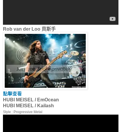
Rob van der Loo 貝斯手
點擊查看
HUBI MEISEL / EmOcean
HUBI MEISEL / Kailash
Style : Progressive Metal