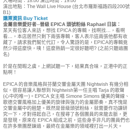
入場時間：18:00 演出時間：19:00
演出地點：The Wall Live House (台北市羅斯福路四段200號
B1)
購票資訊 Buy Ticket
金屬音樂愛好者─晉級 EPICA 頭號粉絲 Raphael 日誌：
某天有位客人來訪，想找 EPICA 的專輯，找啊找…，看啊
看…，本店居然只剩下兩張專輯，客人表示這兩張他都有收
藏了，請求我們幫忙代訂，令人驚訝的是，EPICA的專輯竟
然少得這麼快，咦！這麼熱銷一定很好聽吧? (之前只聽過團
名)
於是在閒暇之虞，上網試聽一下，結果真合味，正港中的正
點啊！
EPICA 的音樂風格與芬蘭交響金屬天團 Nightwish 有幾分相
似，很容易讓人聯想到 Nightwish第一任主唱 Tarja 的歌聲
(心中的唯一)。EPICA 女主唱 Simone Simons 優美的聲線、
歌德交響風格加上優美的旋律與強力的金屬節奏，真不愧是
交響金屬中的翹楚。既然是晉級頭號粉絲，就需要作功課研
究一下，才對得起自己，在搜尋了各個團員的來龍去脈，更
是發現，原來在 EPICA 組成之前，這些身手非凡的團員們也
在許多樂團歷鍊過，最終在金屬樂的領域裡打出一片天。