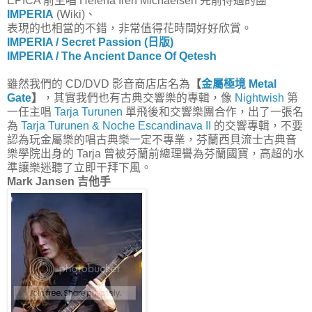
EPICA 前主唱 Helena Iren Michaelsen 先前待過的團
IMPERIA
(Wiki)、
表現的也相當的不錯，非常值得花時間好好欣賞。
IMPERIA / Secret Passion (日版)
IMPERIA / The Ancient Dance Of Qetesh
雖然我們的 CD/DVD 影音商店店名為
【
金屬極境 Metal
Gate
】
，其實我們也有古典交響樂的專輯，像
Nightwish
第
一任主唱
Tarja Turunen
單飛後和交響樂團合作，出了一張名
為
Tarja Turunen & Noche Escandinava II
的交響專輯，不要
認為玩金屬樂的唱古典樂一定不專業，芬蘭西貝流士古典音
樂學院出身的 Tarja 曾被芬蘭前總理譽為芬蘭國寶，高超的水
準讓樂迷聽了立即干拜下風。
Mark Jansen 吉他手