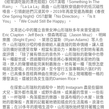
《經常請吃飯的漂亮姐姐》OST演唱「Something In The
Rain」、「La La La」兩曲，山形瑞秋穿插劇中的低沉磁性
嗓音，引領劇迷們沉浸其中，2019年再度受邀為韓劇《春夜
One Spring Night》OST獻聲「No Direction」、「Is It
You」、「We Could Still Be Happy」。
文青迷心中的獨立音樂女神山形瑞秋多年來曾受邀與
Eric Clapton、Jeff Beck、傑森瑪耶茲（Jason Mraz）、明眸
樂團（Bright Eyes）、萊恩亞當斯（Ryan Adams）等人合
作，山形瑞秋沙啞的嗓音總給人最直接的致命情緒，讓人還
沒防備好就遭受攻擊，相當有渲染力。美聯社也對她有著高
度評價：「除了擁有傑出的音色外，山形瑞秋的歌聲中也帶
有一種厭世感。透過獨特的嗓音將心事娓娓道來是她的強
項，撩人的聲響總能完美制霸舞台。她有著一種「我想怎麼
唱就怎麼唱」的特別步調，至今發行五張專輯與六張EP的
她，已具備多首經典神曲在樂迷心中，加上現場獨樹一格的
爆發演出，還被封為女生版的Damien Rice。
在探索山形瑞秋的過程中，她的 Instagram 盡是些貓咪
犬兒、窗外都市風景、或野外森林、或美麗的雪景、一些街
道、一杯咖啡、角落擺放的樂器、掛滿布幔的小木屋、就像
她的歌聲般，真實的記載著她猶如嬉皮的生活風格，浪漫也
豐富；在10多年的歌唱生涯中，山形瑞秋始終堅持著獨立精