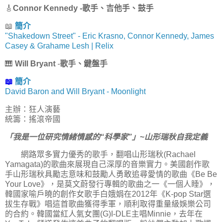
🎸
Connor Kennedy -歌手、吉他手、鼓手
📖
簡介
"Shakedown Street" - Eric Krasno, Connor Kennedy, James
Casey & Grahame Lesh | Relix
🎹
Will Bryant
-
歌手、鍵盤手
📖
簡介
David Baron and Will Bryant - Moonlight
主辦：狂人演藝
統籌：搖滾帝國
「我是一位研究情緒情感的“科學家”」~山形瑞秋自我定義
網路眾多實力優秀的歌手，翻唱山形瑞秋(Rachael
Yamagata)的歌曲來展現自己深厚的音樂實力。美國創作歌
手山形瑞秋具勵志意味和鼓勵人勇敢追尋愛情的歌曲《Be Be
Your Love》，是莫文蔚發行專輯的歌曲之一《一個人睡》，
韓國家喻戶曉的創作女歌手白娥娟在2012年《K-pop Star選
拔生存戰》唱這首歌曲獲得季軍，順利取得重量級娛樂公司
的合約。韓國當紅人氣女團(G)I-DLE主唱Minnie，去年在