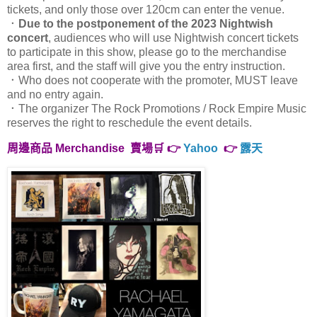
tickets, and only those over 120cm can enter the venue.
．
Due to the postponement of the 2023 Nightwish
concert
, audiences who will use Nightwish concert tickets
to participate in this show, please go to the merchandise
area first, and the staff will give you the entry instruction.
．Who does not cooperate with the promoter, MUST leave
and no entry again.
．The organizer The Rock Promotions / Rock Empire Music
reserves the right to reschedule the event details.
周邊商品 Merchandise 賣場🛒 👉
Yahoo
👉
露天