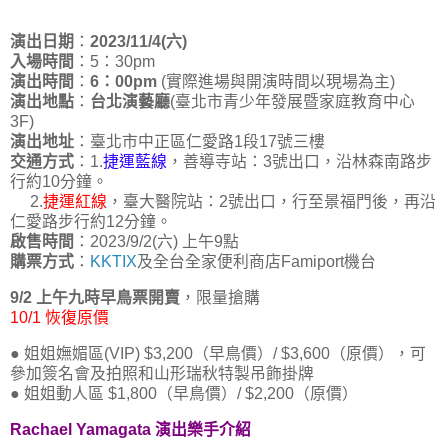
演出日期
：
2023/11/4(六)
入場時間
：5：30pm
演出時間
：
6：00pm
(實際進場與開演時間以現場為主)
演出地點
：
台北演藝廳
(臺北市青少年發展暨家庭教育中心
3F)
演出地址
：臺北市中正區仁愛路1段17號三樓
交通方式
：1.
捷運藍線
，善導寺站：3號出口，沿林森南路步
行約10分鐘。
2.
捷運紅線
，臺大醫院站：2號出口，行至景福門後，再沿
仁愛路步行約12分鐘。
啟售時間
：2023/9/2(六) 上午9點
購票方式
：
KKTIX
及全台全家便利商店Famiport機台
9/2 上午九時早鳥票開賣
，限量搶購
10/1 恢復原價
● 姐姐嫵媚區(VIP) $3,200（早鳥價）/ $3,600（原價），可
參加簽名會及拍照和山形瑞秋特製吊飾掛牌
● 姐姐動人區 $1,800（早鳥價）/ $2,200（原價）
Rachael Yamagata
演出樂手介紹