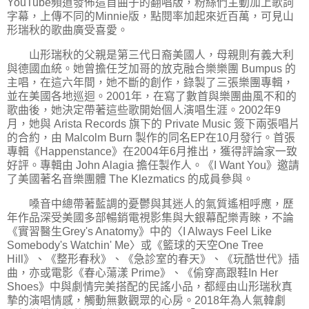
YouTube頻道發佈這首曲子的翻唱版，粉絲們主動加上歌詞
字幕，上傳不同的Minnie版，點閱率加起來近百萬，可見山
形瑞秋的歌曲廣受喜愛。
山形瑞秋的父親是第三代日裔美國人，母親則有義大利
與德國血統。她曾擔任芝加哥的放克融合樂樂團 Bumpus 的
主唱，在這六年間，她不斷的創作，錄製了三張樂團專輯，
並在美國各地巡迴。2001年，在寫了數首與樂團曲風不和的
歌曲後，她決定帶著這些歌開始個人演唱生涯。2002年9
月，她與 Arista Records 旗下的 Private Music 簽下兩張唱片
的合約，由 Malcolm Burn 製作的同名EP在10月發行。首張
專輯《Happenstance》在2004年6月推出，獲得評論家一致
好評。專輯由 John Alagia 擔任製作人。《I Want You》邀請
了美國著名音樂團體 The Klezmatics 的成員參與。
嗓音中總帶著藍調的憂鬱與其迷人的氣質遙相呼應，歷
年作品深受美國多部暢銷電視影集與大銀幕配樂青睞，不論
《實習醫生Grey's Anatomy》中的〈I Always Feel Like
Somebody's Watchin' Me〉或《籃球的天空One Tree
Hill》、《整形春秋》、《急診室的春天》、《玩酷世代》插
曲，亦或電影《春心蕩漾 Prime》、《偷穿高跟鞋In Her
Shoes》中與劇情完美搭配的民謠小品，都經由山形瑞秋真
摯的演唱情感，觸動無數觀眾的心房。2018年為人氣韓劇