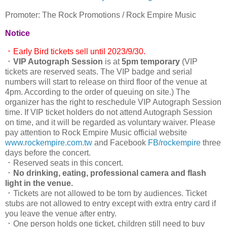
Promoter: The Rock Promotions / Rock Empire Music
Notice
．Early Bird tickets sell until 2023/9/30.
．
VIP Autograph Session
is at
5pm temporary
(VIP
tickets are reserved seats. The VIP badge and serial
numbers will start to release on third floor of the venue at
4pm. According to the order of queuing on site.) The
organizer has the right to reschedule VIP Autograph Session
time. If VIP ticket holders do not attend Autograph Session
on time, and it will be regarded as voluntary waiver. Please
pay attention to Rock Empire Music official website
www.rockempire.com.tw
and Facebook
FB/rockempire
three
days before the concert.
．Reserved seats in this concert.
．
No drinking, eating, professional camera and flash
light in the venue.
．Tickets are not allowed to be torn by audiences. Ticket
stubs are not allowed to entry except with extra entry card if
you leave the venue after entry.
．One person holds one ticket, children still need to buy