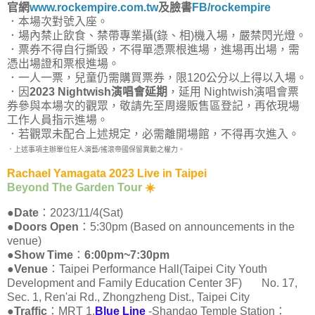
官網
www.rockempire.com.tw
及臉書
FB/rockempire
．本場次對號入座。
．場內禁止飲食、禁帶專業攝(錄、相)機入場，嚴禁閃光燈。
．票券不得自行撕毀，不得單憑票根進場，進場再出場，需
憑出場證和票根進場。
．一人一票，兒童仍需購買票券，限120公分以上得以入場。
．因
2023 Nightwish演唱會延期
，延用 Nightwish演唱會票
券參與本場次的觀眾，敬請先至周邊販售區登記，再依現場
工作人員指示進場。
．若觀眾未配合上述規定，必需離開場館，不得再次進入。
．上述事項主辦單位狂人演藝/搖滾帝國保留異動之權力。
Rachael Yamagata 2023 Live in Taipei
Beyond The Garden Tour
☀️
●
Date
：2023/11/4(Sat)
●
Doors Open
：5:30pm (Based on announcements in the
venue)
●
Show Time
：
6:00pm~7:30pm
●
Venue
：Taipei Performance Hall(Taipei City Youth
Development and Family Education Center 3F) No. 17,
Sec. 1, Ren'ai Rd., Zhongzheng Dist., Taipei City
●
Traffic
：MRT 1.
Blue Line
-Shandao Temple Station：