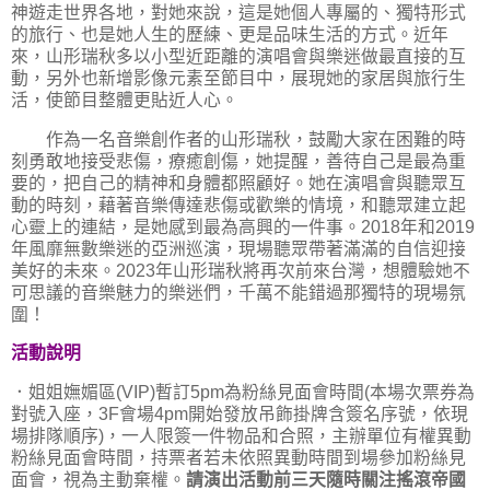
神遊走世界各地，對她來說，這是她個人專屬的、獨特形式
的旅行、也是她人生的歷練、更是品味生活的方式。近年
來，山形瑞秋多以小型近距離的演唱會與樂迷做最直接的互
動，另外也新增影像元素至節目中，展現她的家居與旅行生
活，使節目整體更貼近人心。
作為一名音樂創作者的山形瑞秋，鼓勵大家在困難的時
刻勇敢地接受悲傷，療癒創傷，她提醒，善待自己是最為重
要的，把自己的精神和身體都照顧好。她在演唱會與聽眾互
動的時刻，藉著音樂傳達悲傷或歡樂的情境，和聽眾建立起
心靈上的連結，是她感到最為高興的一件事。2018年和2019
年風靡無數樂迷的亞洲巡演，現場聽眾帶著滿滿的自信迎接
美好的未來。2023年山形瑞秋將再次前來台灣，想體驗她不
可思議的音樂魅力的樂迷們，千萬不能錯過那獨特的現場氛
圍！
活動說明
．姐姐嫵媚區(VIP)暫訂5pm為粉絲見面會時間(本場次票券為
對號入座，3F會場4pm開始發放吊飾掛牌含簽名序號，依現
場排隊順序)，一人限簽一件物品和合照，主辦單位有權異動
粉絲見面會時間，持票者若未依照異動時間到場參加粉絲見
面會，視為主動棄權。
請演出活動前三天隨時關注搖滾帝國