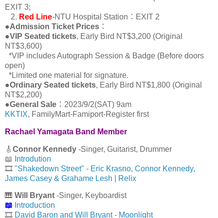
EXIT 3;
2.
Red Line
-NTU Hospital Station：EXIT 2
●
Admission Ticket Prices
：
●
VIP Seated tickets
, Early Bird NT$3,200 (Original
NT$3,600)
*VIP includes Autograph Session & Badge (Before doors
open)
*Limited one material for signature.
●
Ordinary Seated tickets
, Early Bird NT$1,800 (Original
NT$2,200)
●
General Sale
：2023/9/2(SAT) 9am
KKTIX
, FamilyMart-Famiport-Register first
Rachael Yamagata Band Member
🎸
Connor Kennedy
-Singer, Guitarist, Drummer
📖
Introdution
🎞️
"Shakedown Street" - Eric Krasno, Connor Kennedy,
James Casey & Grahame Lesh | Relix
🎹
Will Bryant
-Singer, Keyboardist
📖
Introduction
🎞️
David Baron and Will Bryant - Moonlight