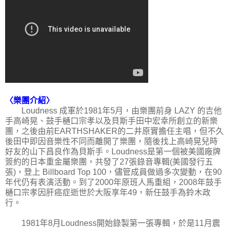
〈樂團介紹〉
Loudness 成軍於1981年5月，由樂團前身 LAZY 的吉他
手高崎晃、鼓手樋口宗孝以及貝斯手田中宏幸所創立的新樂
團，之後由前EARTHSHAKER的二井原實擔任主唱，但不久
後田中即因音樂性不同而離開了樂團，隨後找上高崎晃兒時
好友的山下昌良作為貝斯手。Loudness是第一個被美國廠牌
簽約的日本重金屬樂團，共發了27張錄音專輯(美國發行五
張)，登上 Billboard Top 100，儘管成員做過多次變動，在90
年代仍有表演活動。到了2000年原班人馬重組，2008年鼓手
樋口宗孝因肝癌症逝世於大阪享年49，新任鼓手為鈴木政
行。
1981年8月Loudness開始錄製第一張專輯，於是11月震