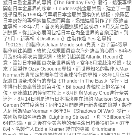
撼日本重金屬界的專輯《The Birthday Eve》發行，這張專輯
開創日本金屬界的序章，Loudness純金屬樂風，建立了一個
幾乎是所有1980年代早期日本金屬樂團模仿的樣板，樂隊因
日本良好的專輯銷售反應而興奮，迅速連續製作了四張錄音
室專輯。83年7月，首次的美國巡迴相當成功，8月又前往歐
洲巡迴。從此決心展開包括日本在內全世界的音樂活動。到
了9月，新專輯《Disillusion》由製作過 Yes 名專輯
「90125」的製作人Julian Mendelsohn負責，為了第4張專
製作前往英國，終於完成眾團員首次海外錄音的心願。84年5
月及83年兩次美國巡迴，終於引起美國Atlantic Record注
意，簽訂日本樂團首次全世界契約。當年8月遠赴洛杉磯，找
來了因製作 Ozzy Osbourne專輯，而世界知名的製作人Max
Norman負責預定於隔年首張全球發行的專輯。85年1月值得
紀念首張全球發行的專輯《Thunder In The East》發行。日
本排行榜最高曾達到第４位，Billboard 專輯榜上排名第74
位，更連續19週停留在榜上。8月則與Motley Crue進行全美
巡迴，8月14日則是進行日本搖滾團在紐約 Madison Square
Garden 的首度演出；同年12月開始進行新專輯的錄製，製作
人同樣為MaxNorman。86年3月《Shadows Of War》發行。
美國版專輯名稱改為《Lightning Strikes》，創下Billboard第
64位記錄，而之後在全美各地的現場演出均獲得好評。87年
8月、名製作人Eddie Kramer 製作的專輯《Hurricane