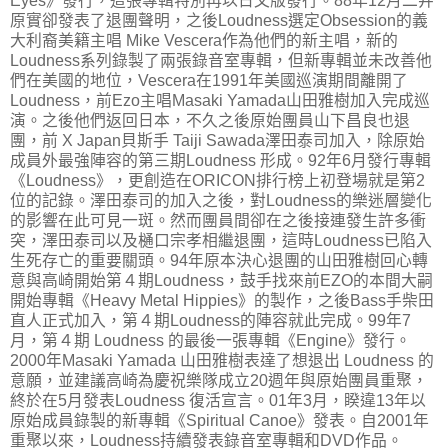
Eyes》發行，這張專輯特別再以日文版發行。88年12月二井
原實卻發表了退團聲明，之後Loudness選定Obsession的義
大利裔美籍主唱 Mike Vescera作為他們的新主唱，新的
Loudness系列錄製了兩張錄音室專輯，但新專輯並未改善他
們在美國的地位，Vescera在1991年美國巡演期間離開了
Loudness，前Ezo主唱Masaki Yamada山田雅樹加入完成巡
演。之後他們返回日本，不久之後原始團員山下昌良也退
團，前 X Japan貝斯手 Taiji Sawada澤田泰司加入，除原始
成員外最強陣容的第三期Loudness 形成。92年6月發行專輯
《Loudness》，更創造在ORICON排行榜上初登場就是第2
位的記錄。澤田泰司的加入之後，對Loudness的樂迷層變化
的影響在此可見一斑。然而團員間卻在之後接連發生許多衝
突，澤田泰司以及樋口宗孝相繼退團，這時Loudness已陷入
生死存亡的重要關頭。94年原本決心退團的山田雅樹回心轉
意與高崎開始第４期Loudness，鼓手找來前EZO的本間大嗣
開始專輯《Heavy Metal Hippies》的製作，之後Bass手柴田
直人正式加入，第４期Loudness的陣容就此完成。99年7
月，第４期 Loudness 的最後一張專輯《Engine》發行。
2000年Masaki Yamada 山田雅樹表達了想退出 Loudness 的
意願，並建議高崎為慶祝樂隊成立20週年與原始團員重聚，
終於在5月發表Loudness 復活宣言。01年3月，睽違13年以
原始成員錄製的新專輯《Spiritual Canoe》發表。自2001年
重聚以來，Loudness持續發表錄音室專輯和DVD作品。