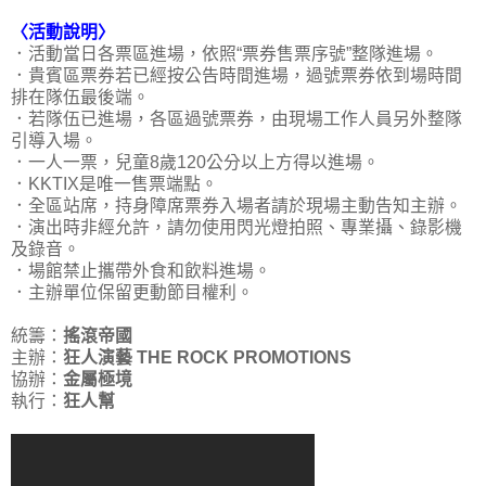
〈活動說明〉
．活動當日各票區進場，依照“票券售票序號”整隊進場。
．貴賓區票券若已經按公告時間進場，過號票券依到場時間
排在隊伍最後端。
．若隊伍已進場，各區過號票券，由現場工作人員另外整隊
引導入場。
．一人一票，兒童8歲120公分以上方得以進場。
．KKTIX是唯一售票端點。
．全區站席，持身障席票券入場者請於現場主動告知主辦。
．演出時非經允許，請勿使用閃光燈拍照、專業攝、錄影機
及錄音。
．場館禁止攜帶外食和飲料進場。
．主辦單位保留更動節目權利。
統籌：
搖滾帝國
主辦：
狂人演藝 THE ROCK PROMOTIONS
協辦：
金屬極境
執行：
狂人幫