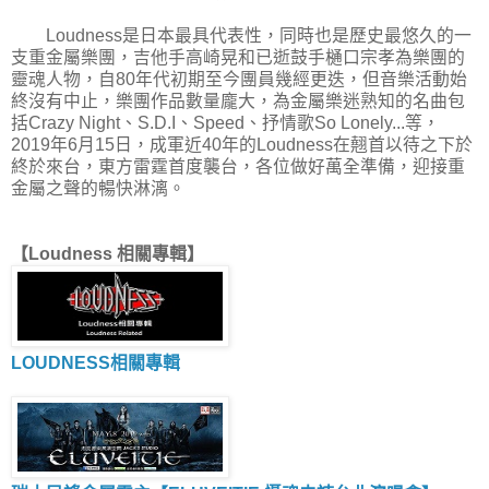
Loudness是日本最具代表性，同時也是歷史最悠久的一
支重金屬樂團，吉他手高崎晃和已逝鼓手樋口宗孝為樂團的
靈魂人物，自80年代初期至今團員幾經更迭，但音樂活動始
終沒有中止，樂團作品數量龐大，為金屬樂迷熟知的名曲包
括Crazy Night、S.D.I、Speed、抒情歌So Lonely...等，
2019年6月15日，成軍近40年的Loudness在翹首以待之下於
終於來台，東方雷霆首度襲台，各位做好萬全準備，迎接重
金屬之聲的暢快淋漓。
【Loudness 相關專輯】
LOUDNESS相關專輯