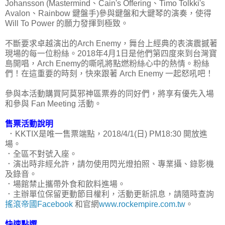
Johansson (Mastermind、Cain's Offering、Timo Tolkki's
Avalon、Rainbow 鍵盤手)參與鍵盤和大鍵琴的演奏，使得
Will To Power 的願力發揮到極致。
不斷要求卓越演出的Arch Enemy，舞台上經典的表演震撼著
現場的每一位粉絲。2018年4月1日是他們第四度來到台灣寶
島開唱，Arch Enemy的嘶吼將點燃粉絲心中的熱情。粉絲
們！在這重要的時刻，快來跟著 Arch Enemy 一起怒吼吧！
參與本活動購買阿莫邪神區票券的同好們，將享有優先入場
和參與 Fan Meeting 活動。
售票活動說明
．KKTIX是唯一售票端點，2018/4/1(日) PM18:30 開放進
場。
．全區不對號入座。
．演出時非經允許，請勿使用閃光燈拍照、專業攝、錄影機
及錄音。
．場館禁止攜帶外食和飲料進場。
．主辦單位保留更動節目權利，活動更新訊息，請隨時查詢
搖滾帝國Facebook
和官網
www.rockempire.com.tw
。
快速點選