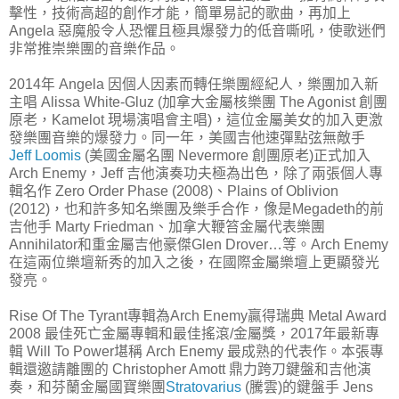
擊性，技術高超的創作才能，簡單易記的歌曲，再加上
Angela 惡魔般令人恐懼且極具爆發力的低音嘶吼，使歌迷們
非常推崇樂團的音樂作品。
2014年 Angela 因個人因素而轉任樂團經紀人，樂團加入新
主唱 Alissa White-Gluz (加拿大金屬核樂團 The Agonist 創團
原老，Kamelot 現場演唱會主唱)，這位金屬美女的加入更激
發樂團音樂的爆發力。同一年，美國吉他速彈點弦無敵手
Jeff Loomis
(美國金屬名團 Nevermore 創團原老)正式加入
Arch Enemy，Jeff 吉他演奏功夫極為出色，除了兩張個人專
輯名作 Zero Order Phase (2008)、Plains of Oblivion
(2012)，也和許多知名樂團及樂手合作，像是Megadeth的前
吉他手 Marty Friedman、加拿大鞭笞金屬代表樂團
Annihilator和重金屬吉他豪傑Glen Drover…等。Arch Enemy
在這兩位樂壇新秀的加入之後，在國際金屬樂壇上更顯發光
發亮。
Rise Of The Tyrant專輯為Arch Enemy贏得瑞典 Metal Award
2008 最佳死亡金屬專輯和最佳搖滾/金屬獎，2017年最新專
輯 Will To Power堪稱 Arch Enemy 最成熟的代表作。本張專
輯還邀請離團的 Christopher Amott 鼎力跨刀鍵盤和吉他演
奏，和芬蘭金屬國寶樂團
Stratovarius
(騰雲)的鍵盤手 Jens