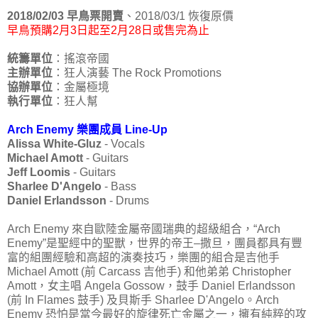
2018/02/03 早鳥票開賣
、2018/03/1 恢復原價
早鳥預購2月3日起至2月28日或售完為止
統籌單位
：搖滾帝國
主辦單位
：狂人演藝 The Rock Promotions
協辦單位
：金屬極境
執行單位
：狂人幫
Arch Enemy 樂團成員 Line-Up
Alissa White-Gluz
- Vocals
Michael Amott
- Guitars
Jeff Loomis
- Guitars
Sharlee D'Angelo
- Bass
Daniel Erlandsson
- Drums
Arch Enemy 來自歐陸金屬帝國瑞典的超級組合，“Arch
Enemy”是聖經中的聖獸，世界的帝王–撒旦，團員都具有豐
富的組團經驗和高超的演奏技巧，樂團的組合是吉他手
Michael Amott (前 Carcass 吉他手) 和他弟弟 Christopher
Amott，女主唱 Angela Gossow，鼓手 Daniel Erlandsson
(前 In Flames 鼓手) 及貝斯手 Sharlee D'Angelo。Arch
Enemy 恐怕是當今最好的旋律死亡金屬之一，擁有純粹的攻