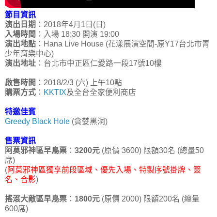
節目資訊
演出日期
：2018年4月1日(日)
入場時間
：入場 18:30 開演 19:00
演出地點
：Hana Live House (花漾展演空間-原Y17台北市青
少年育樂中心)
演出地址
：台北市中正區仁愛路一段17號10樓
啟售時間
：2018/2/3 (六) 上午10點
購票方式
：
KKTIX
及全台全家便利商店
特邀佳賓
Greedy Black Hole
(貪婪黑洞)
售票資訊
阿莫邪神區早鳥票
：
3200元
(原價 3600) 限額30名 (總量50
席)
(
阿莫邪神區獨享前段區域、優先入場、特製序號掛牌、簽
名、合影
)
搖滾大敵區早鳥票
：
1800元
(原價 2000) 限額200名 (總量
600席)