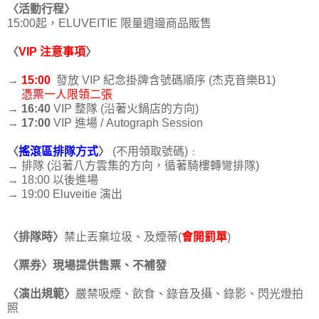
〈
活動行程
〉
15:00起，ELUVEITIE 限量週邊商品販售
〈
VIP 注意事項
〉
→
15:00
發放 VIP 紀念掛牌含號碼順序 (杰克音樂B1)
憑票一人限領二張
→
16:40
VIP 整隊 (沿著火鍋店的方向)
→
17:00
VIP 進場 / Autograph Session
〈
搖滾區排隊方式
〉
(不用領取號碼)﹕
→ 排隊 (沿著八方雲集的方向，循著騎樓轉彎排隊)
→ 18:00 以後進場
→ 19:00 Eluveitie 演出
〈
排隊時
〉
禁止丟棄垃圾、及煙蒂(
會開罰單
)
〈
票券
〉
現場提供售票、不補發
〈
演出規範
〉
嚴禁吸煙、飲食、錄音及攝、錄影、閃光燈拍
照