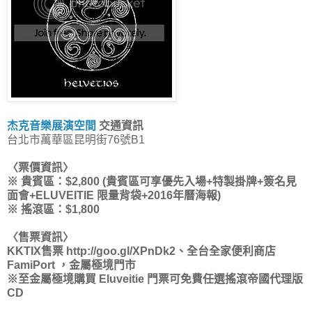
杰克音樂展演空間
交通資訊
台北市萬華區昆明街76號B1
〈票價資訊〉
※ 貴賓區：$2,800 (貴賓區可享優先入場+特製掛牌+簽名見
面會+ELUVEITIE 限量背袋+2016年曆海報)
※ 搖滾區：$1,800
〈售票資訊〉
KKTIX售票 http://goo.gl/XPnDk2、全台全家便利商店
FamiPort ，金屬極境門市
※至金屬極境購買 Eluveitie 門票可免費任選搖滾帝國代理版
CD