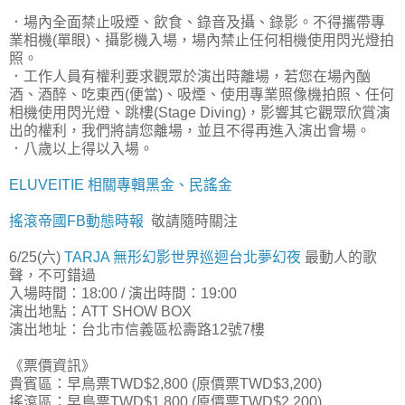
．場內全面禁止吸煙、飲食、錄音及攝、錄影。不得攜帶專
業相機(單眼)、攝影機入場，場內禁止任何相機使用閃光燈拍
照。
．工作人員有權利要求觀眾於演出時離場，若您在場內酗
酒、酒醉、吃東西(便當)、吸煙、使用專業照像機拍照、任何
相機使用閃光燈、跳樓(Stage Diving)，影響其它觀眾欣賞演
出的權利，我們將請您離場，並且不得再進入演出會場。
．八歲以上得以入場。
ELUVEITIE 相關專輯黑金、民謠金
搖滾帝國FB動態時報
敬請隨時關注
6/25(六)
TARJA 無形幻影世界巡迴台北夢幻夜
最動人的歌
聲，不可錯過
入場時間：18:00 / 演出時間：19:00
演出地點：ATT SHOW BOX
演出地址：台北市信義區松壽路12號7樓
《票價資訊》
貴賓區：早鳥票TWD$2,800 (原價票TWD$3,200)
搖滾區：早鳥票TWD$1,800 (原價票TWD$2,200)