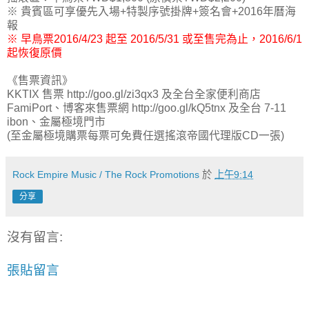
※ 貴賓區可享優先入場+特製序號掛牌+簽名會+2016年曆海
報
※ 早鳥票2016/4/23 起至 2016/5/31 或至售完為止，2016/6/1
起恢復原價
《售票資訊》
KKTIX 售票 http://goo.gl/zi3qx3 及全台全家便利商店
FamiPort、博客來售票網 http://goo.gl/kQ5tnx 及全台 7-11
ibon、金屬極境門市
(至金屬極境購票每票可免費任選搖滾帝國代理版CD一張)
Rock Empire Music / The Rock Promotions
於
上午9:14
分享
沒有留言:
張貼留言