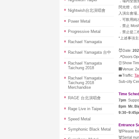
．場內全面
閃光燈，任
Nightwish台北演唱會
入演出會場
．可飲用純
Power Metal
．禁止 Mosh
Progressive Metal
．禁止從二
*上述事項
Rachael Yamagata
😈Date:
202
Rachael Yamagata 台中
📍Doors Op
Rachael Yamagata
⏰Show Tim
Taichung 2018
🏢Venue: Ze
🚝Traffic:
Ta
Rachael Yamagata
Sub-city Cen
Taichung 2018
Merchandise
Time Sched
RAGE 台北演唱會
7pm
Suppor
8pm
Mr. Bi
Rage Live in Taipei
9:30~9:45
Speed Metal
Entrance Sc
Symphonic Black Metal
👿Please foc
👿Serial nu