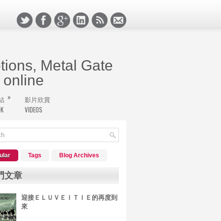
ions, Metal Gate
online
»
結
影片欣賞
極境挖寶的搖滾客們，堅持的心永遠不滅，新版的
OK
VIDEOS
於搖滾客的天地。
ular
Tags
Blog Archives
門文章
迎接ＥＬＵＶＥＩＴＩＥ的再度到
來