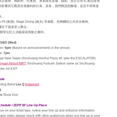
禁止吸煙、喝飲料、吃東西、專業錄音及攝、錄影。禁止任何3C產品使用
何影響其它觀眾欣賞權利的行為，若有，我們將請您離場，並且不得再進
。
水。
 Pit (衝撞), Stage Diving (跳水) 等遊戲，您將觸犯公共安全條例。
樓往下跳或登上舞台。
主辦單位狂人演藝保留異動之權利。
3/8/2 (Wed)
en:
6pm
(Based on announcements in the venue)
e:
7pm
pp New Taipei (Xinzhuang Honhui Plaza 8F, take the ESCALATOR)
oyuan Airport MRT
, Xinzhuang Fuduxin Station same as SinJhuang
ter, A4 EXIT
ule
ting Band
Lee Q
Instagram
g
pm
Show End
hedule / ZEPP 8F Line Up Place
us on your ticket type, notice your line up and entrance information.
mber order, please check with other audiences when you line up in your