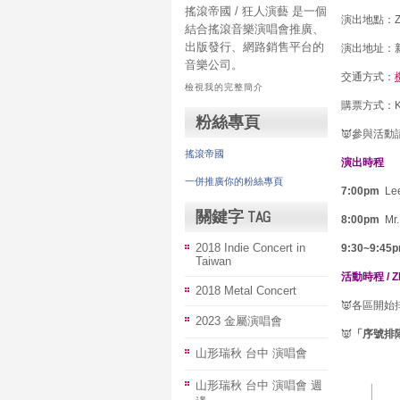
搖滾帝國 / 狂人演藝 是一個
演出地點：Ze
結合搖滾音樂演唱會推廣、
出版發行、網路銷售平台的
演出地址：
音樂公司。
交通方式：
檢視我的完整簡介
購票方式：K
粉絲專頁
👿參與活動
搖滾帝國
演出時程
一併推廣你的粉絲專頁
7:00pm
Le
關鍵字 TAG
8:00pm
Mr.
2018 Indie Concert in
9:30~9:45
Taiwan
活動時程 / Z
2018 Metal Concert
👿各區開
2023 金屬演唱會
👿
「序號排
山形瑞秋 台中 演唱會
山形瑞秋 台中 演唱會 週