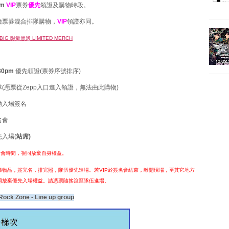
pm
VIP
票券
優先
領證及購物時段。
種票券混合排隊購物，
VIP
領證亦同。
. BIG 限量周邊 LIMITED MERCH
30pm
優先領證(票券序號排序)
(憑票從Zepp入口進入領證，無法由此購物)
動入場簽名
名會
入場(
站席)
簽名會時間，視同放棄自身權益。
樣物品，
簽完名，排完照，隊伍優先進場。若VIP於簽名會結束，離開現場，至其它地方
同放棄優先
入
場權益。請憑票隨搖滾區隊伍進場。
k Zone - Line up group