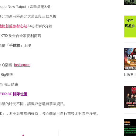
pp New Taipei（宏匯廣場8樓）
新北市新莊區新北大道四段三號八樓
機捷新莊副都心站
A4步行約5分鐘
KTIX及全台全家便利商店
請搭
「
手扶梯
」
上樓
e Q樂團
Instagram
 Big樂團
LIVE 
pm
演出結束
EPP 8F 排隊位置
始排隊的時間不同，請截取您購買票區資訊。
隊」
，避免影響您的權益，各區觀眾可自行前後比對票券序號。