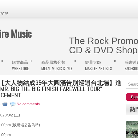
2025
e Music
The Rock Promot
CD & DVD Shop 
»
»
»
»
購買商品
商品風格分類
經典大師
臉書連
曾經在The Wall、饒河街旁的金屬
WEBSTORE
METAL MUSIC STYLE
MASTER ARTISTS
FACEBO
網購將逐步更新，大家千萬記得這個屬
(三)【大人物結成35年大圓滿告別巡迴台北場】進
. BIG THE BIG FINISH FAREWELL TOUR”
NCEMENT
Pop
3
No comments
熱
3/8/2 (三)
00pm (以現場公告為準)
00pm