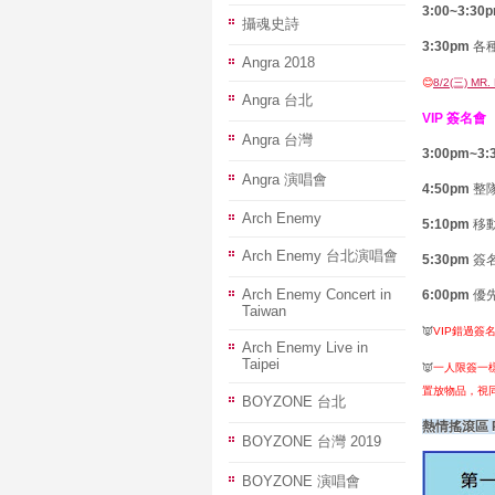
3:00~3:30
攝魂史詩
3:30pm
各
Angra 2018
😊
8/2(三) MR
Angra 台北
VIP 簽名會
Angra 台灣
3:00pm
~3:
Angra 演唱會
4:50pm
整隊
Arch Enemy
5:10pm
移
Arch Enemy 台北演唱會
5:30pm
簽
Arch Enemy Concert in
6:00pm
優先
Taiwan
👿
VIP錯過
Arch Enemy Live in
Taipei
👿
一人限簽一
置
放物品
，視
BOYZONE 台北
熱情搖滾區 Roc
BOYZONE 台灣 2019
BOYZONE 演唱會