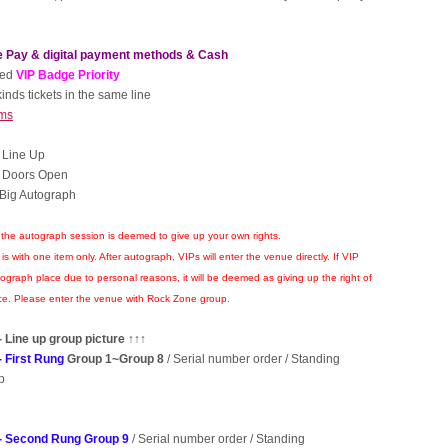
e Pay & digital payment methods & Cash
ted
VIP Badge Priority
kinds tickets in the same line
ems
Line Up
Doors Open
 Big Autograph
 the autograph session is deemed to give up your own rights.
s with one item only. After autograph, VIPs will enter the venue directly. If VIP
ograph place due to personal reasons, it will be deemed as giving up the right of
nce. Please enter the venue with Rock Zone group.
 Line up group picture
↑↑↑
 First Rung
Group 1~Group 8
/ Serial number order / Standing
p
- Second Rung Group 9
/ Serial number order / Standing