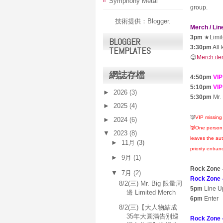
Symphony Metal
group.
技術提供：
Blogger
.
Merch / Lin
3pm
★Limi
BLOGGER
3:30pm
All 
TEMPLATES
😊
Merch it
網誌存檔
4:50pm
VIP
5:10pm
VIP
►
2026
(3)
5:30pm
Mr.
►
2025
(4)
👿
VIP missing
►
2024
(6)
👿One person i
▼
2023
(8)
leaves the aut
►
11月
(3)
priority entra
►
9月
(1)
Rock Zone -
▼
7月
(2)
Rock Zone -
8/2(三) Mr. Big 限量周
5pm
Line U
邊 Limited Merch
6pm
Enter
8/2(三)【大人物結成
35年大圓滿告別巡
Rock Zone 