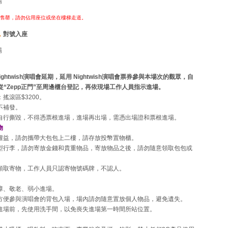
場
全數售罄，請勿佔用座位或坐在樓梯走道。
，
對號入座
場
 Nightwish演唱會延期，延用 Nightwish演唱會票券參與本場次的觀眾，自
從“Zepp正門”至周邊櫃台登記，再依現場工作人員指示進場。
搖滾區$3200。
不補發。
自行撕毀，不得憑票根進場，進場再出場，需憑出場證和票根進場。
物
權益，請勿攜帶大包包上二樓，請存放投幣置物櫃。
型行李，請勿寄放金錢和貴重物品，寄放物品之後，請勿隨意領取包包或
領取寄物，工作人員只認寄物號碼牌，不認人。
障、敬老、弱小進場。
方便參與演唱會的背包入場，場內請勿隨意置放個人物品，避免遺失。
進場前，先使用洗手間，以免喪失進場第一時間所站位置。