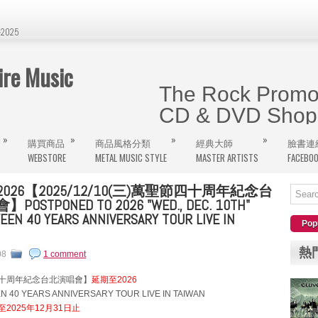
2025
e Music
The Rock Promot
CD & DVD Shop 
»
»
»
»
購買商品
商品風格分類
經典大師
臉書連
曾經在The Wall、饒河街旁的金屬
WEBSTORE
METAL MUSIC STYLE
MASTER ARTISTS
FACEBO
網購將逐步更新，大家千萬記得這個屬
026【2025/12/10(三)萬聖節四十周年紀念台
OSTPONED TO 2026 "WED., DEC. 10TH"
EN 40 YEARS ANNIVERSARY TOUR LIVE IN
Pop
熱
08
1 comment
十周年紀念台北演唱會】
延期至2026
 40 YEARS ANNIVERSARY TOUR LIVE IN TAIWAN
2025年12月31日止