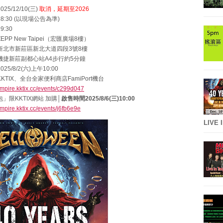
5/12/10(三)
取消，
延期至2026
:30 (以現場公告為準)
:30
PP New Taipei（宏匯廣場8樓）
新北市新莊區新北大道四段3號8樓
機捷新莊副都心站A4步行約5分鐘
5/8/2(六)上午10:00
KTIX、全台全家便利商店FamiPort機台
empire.kktix.cc/events/c299d047
包」限KKTIX網站 加購│
啟售時間2025/8/6(三)10:00
empire.kktix.cc/events/j6fb6e9e
LIVE 