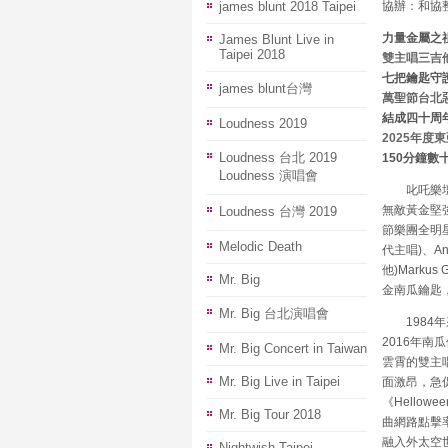
james blunt 2018 Taipei
協辦：和協
力量金屬之
James Blunt Live in
Taipei 2018
雙主唱三吉
七把鑰匙守
james blunt台灣
萬聖節台北
結成四十周
Loudness 2019
2025年度
Loudness 台北 2019
150分鐘數
Loudness 演唱會
叱吒樂壇四
無敵黃金堅
Loudness 台灣 2019
節樂團全明星成
Melodic Death
代主唱)、Andi
他)Markus
Mr. Big
金南瓜鑰匙
Mr. Big 台北演唱會
1984年
2016年南
Mr. Big Concert in Taiwan
雲霄的雙主
Mr. Big Live in Taipei
面激昂，急
《Hello
Mr. Big Tour 2018
曲網路點擊
融入外太空
Nightwish Taipei