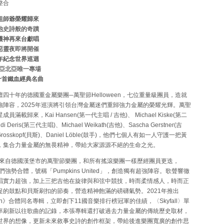
整合
祖師爺榮耀歸來
他史詩般的奇蹟
護神再來台獻唱
惡靈夜即將開催
年紀念世界巡迴
東亞北亞唯一專場
十首鐵血經典名曲
十年的德國重金屬樂團─萬聖節Helloween，七位重量級團員，造就
強陣容，2025年巡演將引領台灣金屬迷們重歸強力金屬的榮耀光輝。萬聖
員滿載歸來，Kai Hansen(第一代主唱 / 吉他)、 Michael Kiske(第二
 Deris(第三代主唱)、Michael Weikath(吉他)、Sascha Gerstner(吉
 Grosskopf(貝斯)、Daniel Löble(鼓手)，他們七個人有如一人守護一把黃
，集合力量金屬的無畏精神，帶給大家源源不絕的生命之光。
來自德國漢堡市的萬聖節樂團，和所有搖滾樂團一樣歷經團員更迭，
瓜們強勢合體，號稱「Pumpkins United」，創造獨有超強陣容。歌聲響徹
唱實力超強，加上三把吉他在旋律與和弦中競技，時而柔情感人，時而正
促的鼓點和貝斯刷扣的節奏，營造精神飽滿的磅礴氣勢。2021年推出
ween》合體同名專輯，立即創下11國音樂排行榜冠軍的佳績，〈Skyfall〉單
率刷新以往歌曲的記錄，本張專輯還打破過去力量金屬的傳統歷史取材，
世界的想像，更新未來敘事史詩的創作框架，帶給後進樂團寬廣的創作思