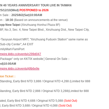
 40 YEARS ANNIVERSARY TOUR LIVE IN TAIWAN
25/12/10(Wed)
POSTPONED to 2026
On Sale：
2025/8/2(Sat)10:00AM
pen：
18:30
(Based on announcements at the venue)
epp New Taipei
(Xinzhuang Honhui Plaza 8F)
, No.3, Sec. 4, New Taipei Blvd., Xinzhuang Dist., New Taipei City,
Taoyuan Airport MRT, "Xinzhuang Fuduxin Station" same name as
Sub-city Center", A4 EXIT
amilyMart-FamiPort
empire.kktix.cc/events/c299d047
 Package“ only on KKTIX website│General On Sale：
ed)10:00AM
empire.kktix.cc/events/j6fb6e9e
ion Ticket：
Standing, Early Bird NTD 3,888 / Original NTD 4,288 (Limited for 888
tanding, Early Bird NTD 2,888 / Original NTD 3,288(Limited for 888
ated, Early Bird NTD 4,688 / Original NTD 5,088
(Sold Out)
, Early Bird NTD 3,688 / Original NTD 4,088
(Sold Out)