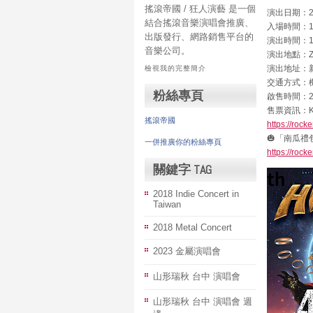
搖滾帝國 / 狂人演藝 是一個
演出日期：202
結合搖滾音樂演唱會推廣、
入場時間：18
出版發行、網路銷售平台的
演出時間：19
音樂公司。
演出地點：ZE
演出地址：
檢視我的完整簡介
交通方式：
粉絲專頁
啟售時間：202
售票資訊：K
搖滾帝國
https://rock
🎃「南瓜禮
一併推廣你的粉絲專頁
https://rock
關鍵字 TAG
2018 Indie Concert in
Taiwan
2018 Metal Concert
2023 金屬演唱會
山形瑞秋 台中 演唱會
山形瑞秋 台中 演唱會 週