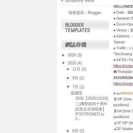
Symphony Metal
HELLOWEEN
技術提供：
Blogger
.
● Date：
20
● General 
BLOGGER
● Doors O
TEMPLATES
● Venue：
Z
● Address：8F
Taiwan
網誌存檔
● Traffic：
"SinJhuang 
►
2026
(3)
● KKTIX / F
▼
2025
(4)
https://rock
►
11月
(1)
🎃”Pumpkin
►
9月
(1)
2025/8/6(W
https://rock
▼
7月
(1)
延期至
● 🎫
Admiss
2026【2025/12/10(
🕺VIP Zone 
三)萬聖節四十周年
positions)
紀念台北演唱會】
🕺GA Zone S
POSTPONED to
positions)
2...
💺2F VIP Se
💺2F Seated
►
6月
(1)