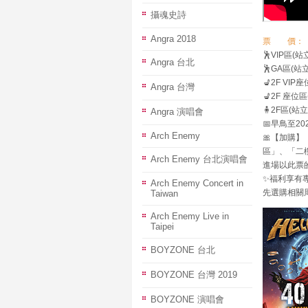
攝魂史詩
Angra 2018
票 價：
🕺VIP區(站立
Angra 台北
🕺GA區(站立
💺2F VIP
Angra 台灣
💺2F 座位區
🧍2F區(站立)
Angra 演唱會
📅早鳥至20
Arch Enemy
🎀【加購】「南
區」、「二
Arch Enemy 台北演唱會
進場以此票
✨福利享有
Arch Enemy Concert in
先選購相關
Taiwan
Arch Enemy Live in
Taipei
BOYZONE 台北
BOYZONE 台灣 2019
BOYZONE 演唱會