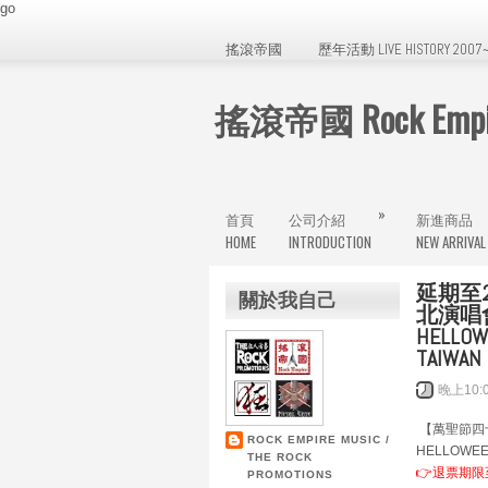
go
搖滾帝國
歷年活動 LIVE HISTORY 2007~
搖滾帝國 Rock Empir
»
首頁
公司介紹
新進商品
HOME
INTRODUCTION
NEW ARRIVAL
延期至2
關於我自己
北演唱會】P
HELLOWE
TAIWAN
晚上10:
【萬聖節四
ROCK EMPIRE MUSIC /
HELLOWEEN
THE ROCK
👉退票期限至
PROMOTIONS