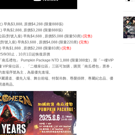
) 早鳥$3,888, 原價$4,288 (限量888張)
) 早鳥$2,888, 原價$3,288 (限量888張)
座位區(對號入座) 早鳥$4,688 , 原價$5,088 (限量50席)
(完售)
(對號入座) 早鳥$3,688 , 原價$4,088 (限量220席)
(完售)
 早鳥$1,888 , 原價$2,288 (限量83席)
(完售)
25/9/30止，10月1日起恢復原價
瓜禮包」 Pumpkin Package NTD 1,888 (限量388套)，限「一樓VIP
樓 VIP座位區」、「二樓座位區」三區可加購，購買「南瓜禮包」票券，
的進場序號為主，為最優先進場。
專屬通道、優先入場、舞台前端、特製吊飾、尊榮掛牌、專屬紀念品、優
周邊商品。