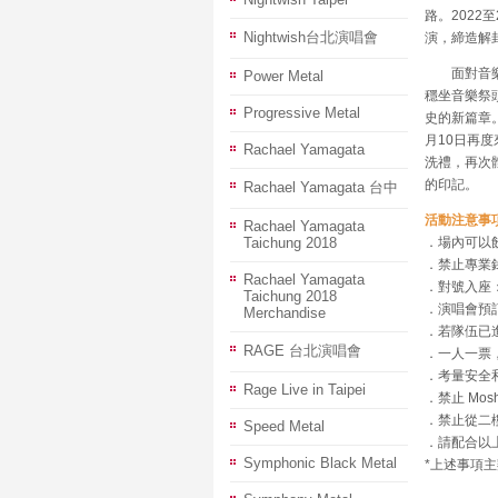
路。2022
Nightwish台北演唱會
演，締造解
面對音樂潮
Power Metal
穩坐音樂祭
Progressive Metal
史的新篇章。
月10日再
Rachael Yamagata
洗禮，再次
的印記。
Rachael Yamagata 台中
活動注意事
Rachael Yamagata
Taichung 2018
．場內可以
．禁止專業
Rachael Yamagata
．對號入座
Taichung 2018
．演唱會預訂
Merchandise
．若隊伍已
RAGE 台北演唱會
．一人一票
．考量安全和
Rage Live in Taipei
．禁止 Mos
．禁止從二
Speed Metal
．請配合以
Symphonic Black Metal
*上述事項