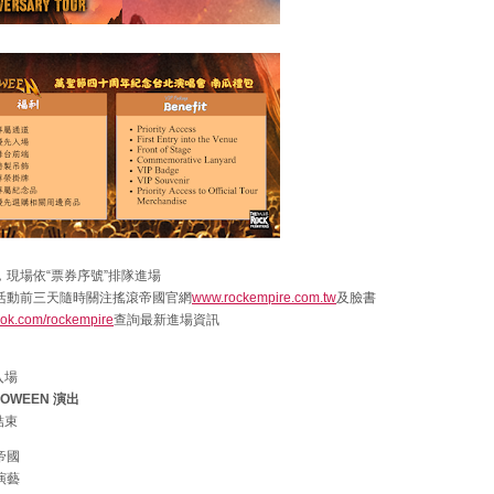
，現場依“票券序號”排隊進場
活動前三天隨時關注搖滾帝國官網
www.rockempire.com.tw
及臉書
ok.com/rockempire
查詢最新進場資訊
入場
LLOWEEN 演出
結束
帝國
演藝