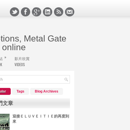
ions, Metal Gate
online
»
結
影片欣賞
極境挖寶的搖滾客們，堅持的心永遠不滅，新版的
OK
VIDEOS
於搖滾客的天地。
ular
Tags
Blog Archives
門文章
迎接ＥＬＵＶＥＩＴＩＥ的再度到
來