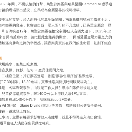
至2023年間，不畏疫情的打擊，萬聖節樂團與瑞典樂團HammerFall聯手巡
封後的現場演出盛況，立馬成為金屬樂界的模範標竿。
流的改變，步入新時代的萬聖節樂團，南瓜象徵的號召力依然十足，
頭牌樂團的寶座，其突破自我，眾人認可的不凡成績，已為重金屬寫下歷
和台灣暌違12年，萬聖節樂團在搖滾帝國/狂人音樂力邀下，2025年12
度來台與南瓜粉相會，請把握此生難得的機會，一同感受重金屬力量之光的
體驗邁向勝利之路的幸福感，讓音樂真實的在我們的生命裡，刻劃下鐵血
項
飲用純水，但禁止吃東西。
錄音及攝、錄影、任何3C產品使用閃光燈。
：二樓座位區；其它票區進場，依照“票券售票序號”整隊進場。
17:30排隊，18:30進場，實際進場與開演時間以現場為主。
進場，各區過號票券，由現場工作人員引導排在隊伍最後端入場。
，兒童仍需購買票券，限140公分以上得以入場1F站立區。
觀看視線140公分以下，請購買Zepp 2F票券。
h Pit (衝撞)，Stage Diving (跳水) 等遊戲，您將觸犯公共安全條例。
樓往下跳或登上舞台。
上事項，主辦有權要求影響他人者離場，並且不得再進入演出會場。
主辦單位狂人演藝保留異動之權利。