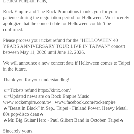
Dearest Pumpkin Fans,
Rock Empire and The Rock Promotions thanks you for your
patience during the negotiation period for Helloween. We sincerely
apologize that the concert date for Helloween couldn’t be
confirmed.
Please process your ticket refund for the “HELLOWEEN 40
YEARS ANNIVERSARY TOUR LIVE IN TAIWAN” concert
between May 11, 2026 until June 12, 2026.
We will announce a new concert date if Helloween comes to Taipei
in the future.
Thank you for your understanding!
👉Tickets refund https://kktix.com/
👉Updated news are on Rock Empire Music
www.rockempire.com.tw ; www.facebook.com/rockempire
🔥”Beast In Black” in Sep., Taipei - Finland Power, Heavy Metal,
80s pop/disco dean🔥
🔥Mr. Big Guitar Hero - Paul Gilbert Band in October, Taipei🔥
Sincerely yours,