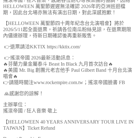
搖滾帝國 / 狂人音樂，感謝各位耐心等候樂團的協調，因為
HELLOWEEN 萬聖節遲遲無法確認 2026年的亞洲巡迴檔
期，因此台北場亦無法有演出日期，對此深感抱歉！
【HELLOWEEN 萬聖節四十周年紀念台北演唱會】將於
2026/5/11起全面退票，祈請各位南瓜粉絲見諒，在退票期限
內儘速辦理，待新日期確認後再重新販售。
👉退票請洽KKTIX https://kktix.com/
👉搖滾帝國 2026最新活動訊息：
🔥芬蘭力量金屬泰斗 Beast In Black 九月首次訪台🔥
🔥美國 Mr. Big 創團元老吉他手 Paul Gilbert Band 十月台北演
唱會🔥
👉請隨時關注www.rockempire.com.tw；搖滾帝國臉書 FB
🙏感謝您的諒解！
主辦單位：
搖滾帝國 / 狂人音樂 敬上
【HELLOWEEN 40 YEARS ANNIVERSARY TOUR LIVE IN
TAIWAN】Ticket Refund