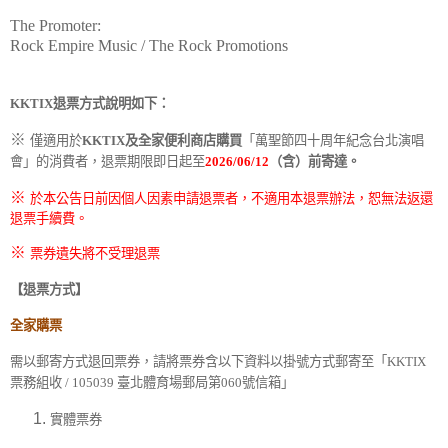
The Promoter:
Rock Empire Music / The Rock Promotions
KKTIX
退票方式說明如下：
※
僅適用於
KKTIX
及全家便利商店購買
「萬聖節四十周年紀念台北演唱
會」的消費者，退票期限即日起至
2026/06/12
（含）前寄達。
※
於本公告日前因個人因素申請退票者，不適用本退票辦法，恕無法返還
退票手續費。
※
票券遺失將不受理退票
【退票方式】
全家購票
需以郵寄方式退回票券，請將票券含以下資料以掛號方式郵寄至
「
KKTIX
票務組收
/ 105039
臺北體育場郵局第
060
號信箱」
實體票券