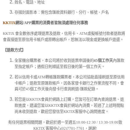
姓名、電話、地址
存摺封面影本：需包含匯款資料銀行、分行、帳號、戶名
KKTIX
網站
/APP
購票的消費者皆無須處理任何事務
KKTIX
會全數依序處理退票及退款，信用卡、
ATM
虛擬帳號付款者退款將
會直接退至原信用卡帳戶或原轉出帳戶，恕無法以現金或更換帳戶退還。
【退款方式】
全家機台購票者，本公司將於收到退票申請後的
45
個工作天
內匯款
至指定帳戶；遇假日則順延至假日後的第一個工作天。
若以信用卡或
ATM
轉帳匯款購票者，本公司協助直接刷退至原信用
卡帳戶；退款至原匯款帳戶，因各家發卡銀行之作業流程不同，會
員可於
45
個工作天後向發卡行查詢刷退
/
匯款紀錄。
若您是以
KKTIX
會員於網路上訂購，您皆可在訂單內查詢退票、退
款進度，建議您皆以
KKTIX
會員於網站內消費，若過了上述時間點
尚未收到退款，歡迎您發信至
KKTIX
客服中心詢問進度。
有任何退票相關問題，歡迎於週一至週五
10:00-12:30 / 13:30-19:00
致
KKTIX
客服中心
(02)7701-7761
，謝謝
!