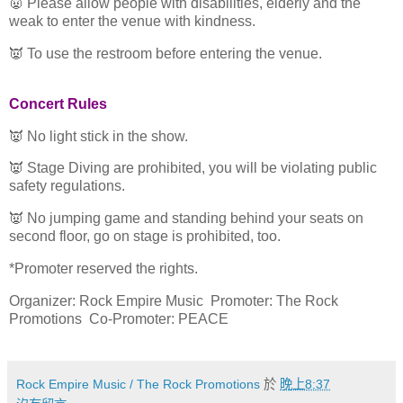
👿 Please allow people with disabilities, elderly and the
weak to enter the venue with kindness.
👿 To use the restroom before entering the venue.
Concert Rules
👿 No light stick in the show.
👿 Stage Diving are prohibited, you will be violating public
safety regulations.
👿 No jumping game and standing behind your seats on
second floor, go on stage is prohibited, too.
*Promoter reserved the rights.
Organizer: Rock Empire Music Promoter: The Rock
Promotions Co-Promoter: PEACE
Rock Empire Music / The Rock Promotions
於
晚上8:37