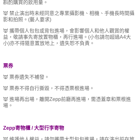
斟酌購買的飲用量。
👿 禁止演出時未經同意之專業攝影機、相機、手機長時間攝
影和拍照。(藝人要求)
👿 攜帶個人包包或背包進場，會影響個人和他人觀賞的權
益，敬請事先寄放置物櫃，再行進場。(小包請勿超過A4大
小)亦不得隨意置放地上，遺失恕不負責。
票券
👿 票券遺失不補發。
👿 票券不得自行撕毀，不得憑票根進場。
👿 進場再出場，離開Zepp前廳再進場，需憑蓋章和票根進
場。
Zepp寄物櫃 / 大型行李寄物
👿 維護他人權益，請勿攜帶大型包包進場，請在演出前存放