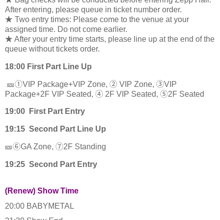
After entering, please queue in ticket number order.
★ Two entry times: Please come to the venue at your
assigned time. Do not come earlier.
★ After your entry time starts, please line up at the end of the
queue without tickets order.
18:00 First Part Line Up
🎫①VIP Package+VIP Zone, ② VIP Zone, ③VIP
Package+2F VIP Seated, ④ 2F VIP Seated, ⑤2F Seated
19:00 First Part Entry
19:15 Second Part Line Up
🎫⑥GA Zone, ⑦2F Standing
19:25 Second Part Entry
(Renew) Show Time
20:00 BABYMETAL