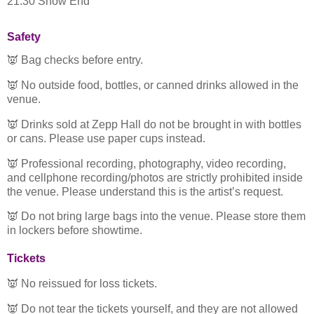
21:30 Show End
Safety
👿 Bag checks before entry.
👿 No outside food, bottles, or canned drinks allowed in the
venue.
👿 Drinks sold at Zepp Hall do not be brought in with bottles
or cans. Please use paper cups instead.
👿 Professional recording, photography, video recording,
and cellphone recording/photos are strictly prohibited inside
the venue. Please understand this is the artist’s request.
👿 Do not bring large bags into the venue. Please store them
in lockers before showtime.
Tickets
👿 No reissued for loss tickets.
👿 Do not tear the tickets yourself, and they are not allowed