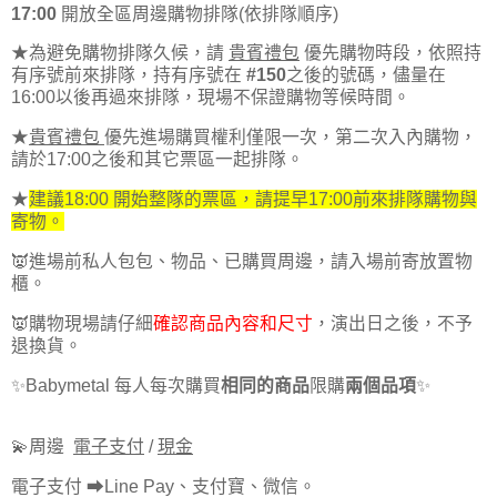
17:00
開放全區周邊購物排隊(依排隊順序)
★為避免購物排隊久候，請
貴賓禮包
優先購物時段，依照持
有序號前來排隊，持有序號在
#150
之後的號碼，儘量在
16:00以後再過來排隊，現場不保證購物等候時間。
★
貴賓禮包
優先進場購買權利僅限一次，第二次入內購物，
請於17:00之後和其它票區一起排隊。
★
建議18:00 開始整隊的票區，請提早17:00前來排隊購物與
寄物。
👿進場前私人包包、物品、已購買周邊，請入場前寄放置物
櫃。
👿購物現場請仔細
確認商品內容和尺寸
，演出日之後，不予
退換貨。
✨Babymetal 每人每次購買
相同的商品
限購
兩個品項
✨
💫周邊
電子支付
/
現金
電子支付 ⮕Line Pay、支付寶、微信。