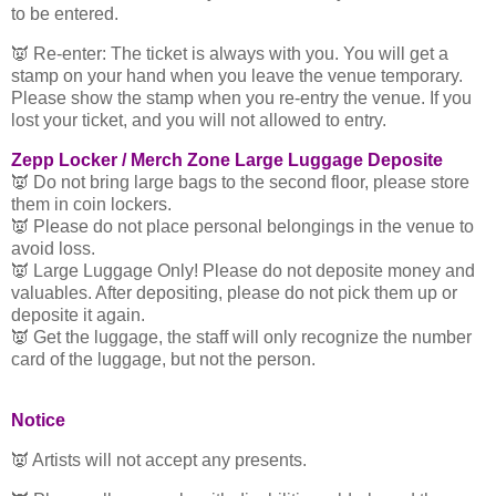
to be entered.
👿 Re-enter: The ticket is always with you. You will get a
stamp on your hand when you leave the venue temporary.
Please show the stamp when you re-entry the venue. If you
lost your ticket, and you will not allowed to entry.
Zepp Locker / Merch Zone Large Luggage Deposite
👿 Do not bring large bags to the second floor, please store
them in coin lockers.
👿 Please do not place personal belongings in the venue to
avoid loss.
👿 Large Luggage Only! Please do not deposite money and
valuables. After depositing, please do not pick them up or
deposite it again.
👿 Get the luggage, the staff will only recognize the number
card of the luggage, but not the person.
Notice
👿 Artists will not accept any presents.