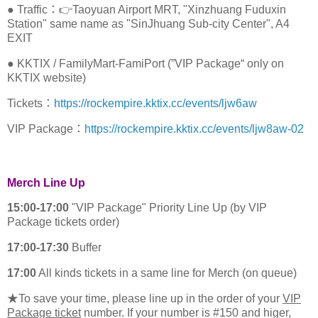
● Traffic：👉Taoyuan Airport MRT, "Xinzhuang Fuduxin
Station" same name as "SinJhuang Sub-city Center", A4
EXIT
● KKTIX / FamilyMart-FamiPort (”VIP Package“ only on
KKTIX website)
Tickets：
https://rockempire.kktix.cc/events/ljw6aw
VIP Package：
https://rockempire.kktix.cc/events/ljw8aw-02
Merch Line Up
15:00-17:00
"VIP Package" Priority Line Up (by VIP
Package tickets order)
17:00-17:30
Buffer
17:00
All kinds tickets in a same line for Merch (on queue)
★To save your time, please line up in the order of your
VIP
Package ticket
number. If your number is #150 and higer,