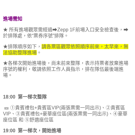
進場需知
★ 所有進場觀眾需經過⮕Zepp 1F前場入口安全檢查後，⮕
於排隊處，依“票券序號”排隊。
★排隊順序如下，
請各票區觀眾依照順序前來，太早來，無
法協助整隊進場
。
★各梯次開始進場後，尚未前來整隊，表示持票者放棄進場
序號的權利，敬請依照工作人員指示，排在隊伍最後端進
場。
18:00 第一梯次整隊
🎫 ①貴賓禮包+貴賓區VIP(兩張票需一同出示)、②貴賓區
VIP、③貴賓禮包+豪華座位區(兩張票需一同出示)、④豪華
座位區 和 ⑤舒適座位區
19:00 第一梯次，開始進場