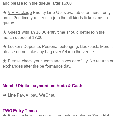
and please join the queue after 16:00.
★
VIP Package
Priority Line-Up is available for merch only
once. 2nd time you need to join the all kinds tickets merch
queue.
★ Guests with an 18:00 entry time should better join the
merch queue at 17:00 .
★ Locker / Deposite: Personal belonging, Backpack, Merch,
please do not take any bag over A4 into the venue.
★ Please check your items and sizes carefully. No returns or
exchanges after the performance day.
Merch / Digital payment methods & Cash
⮕ Line Pay, Alipay, WeChat.
TWO Entry Times
★ Bag checks will be conducted before entering Zepp Hall.