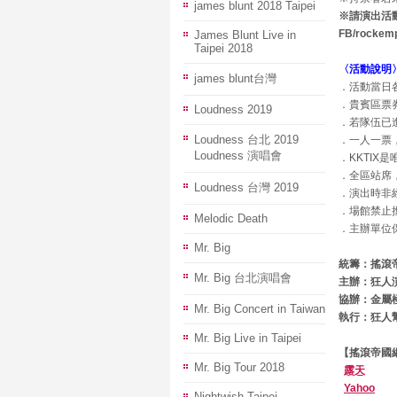
james blunt 2018 Taipei
※請演出活
FB/rockemp
James Blunt Live in
Taipei 2018
〈活動說明
james blunt台灣
．活動當日
．貴賓區票
Loudness 2019
．若隊伍已
Loudness 台北 2019
．一人一票，
Loudness 演唱會
．KKTIX
．全區站席
Loudness 台灣 2019
．演出時非
．場館禁止
Melodic Death
．主辦單位
Mr. Big
統籌：搖滾
Mr. Big 台北演唱會
主辦：狂人演藝
協辦：金屬
Mr. Big Concert in Taiwan
執行：狂人
Mr. Big Live in Taipei
【搖滾帝國
Mr. Big Tour 2018
露天
Yahoo
Nightwish Taipei