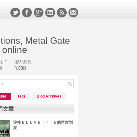
ions, Metal Gate
online
»
結
影片欣賞
極境挖寶的搖滾客們，堅持的心永遠不滅，新版的
OK
VIDEOS
於搖滾客的天地。
ular
Tags
Blog Archives
門文章
迎接ＥＬＵＶＥＩＴＩＥ的再度到
來