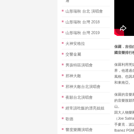
邊
山形瑞秋 台北 演唱會
山形瑞秋 台灣 2018
山形瑞秋 台灣 2019
火神安格拉
保羅．吉伯(P
國音樂排行
交響金屬
保羅利用兇
男孩特區演唱會
界，他透過自
邪神大敵
風格。也因
和東南亞。
邪神大敵台北演唱會
保羅的音樂
夜願台北演唱會
的音樂脫穎
山。
經常請吃飯的漂亮姐姐
因大人物樂團
（Joe S
歌德
手麥克．波諾
響度樂團演唱會
Ibanez P