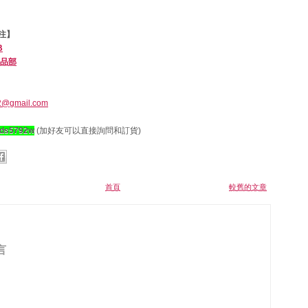
注】
B
品部
2@gmail.com
dds5792w
(加好友可以直接詢問和訂貨)
首頁
較舊的文章
言