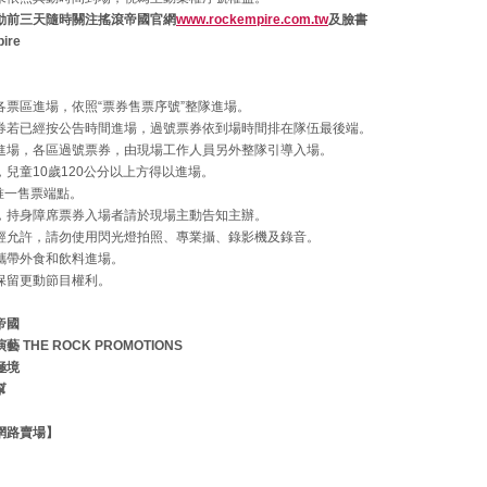
動前三天隨時關注搖滾帝國官網
www.rockempire.com.tw
及臉書
ire
〉
各票區進場，依照“票券售票序號”整隊進場。
券若已經按公告時間進場，過號票券依到場時間排在隊伍最後端。
進場，各區過號票券，由現場工作人員另外整隊引導入場。
兒童10歲120公分以上方得以進場。
是唯一售票端點。
，持身障席票券入場者請於現場主動告知主辦。
經允許，請勿使用閃光燈拍照、專業攝、錄影機及錄音。
攜帶外食和飲料進場。
保留更動節目權利。
帝國
 THE ROCK PROMOTIONS
極境
幫
網路賣場】