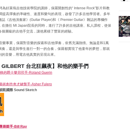
聘為好萊塢吉他技術學院的講師，保羅開創性的“ Intense Rock”影片和教
強調提高彈奏的準確性、速度和樂句的表現，啟發了許多吉他學習者。多年
吉他演奏家》(Guitar Player)和《 Premier Guitar》雜誌的專欄作
在擔任 MI Japan院長的同時，進行了許多的吉他講座、私人課程，使保
各個層級的吉他手交流，讓他累積了豐富的經驗。
的音樂事業，保羅對音樂的探索和吉他彈奏，依舊充滿熱情。無論是和1萬
演奏，還是與學生進行一對一的合奏，保羅都實現了他童年的夢想，那就
到的音樂，用電吉他真實的呈現出來。
L GILBERT 台北狂飆夜】和他的樂手們
的爵士樂貝司手-Roland Guerin
創作奇才鍵盤手-Asher Fulero
穎凱國際 Sound Sketch
鼓手-Bill Ray