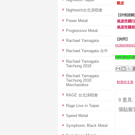
蝦皮
Nightwish台北演唱會
【詳情請關
Power Metal
搖滾帝國F
搖滾帝國商
Progressive Metal
【詢問】
Rachael Yamagata
rockempire
Rachael Yamagata 台中
Line ID: @
Rachael Yamagata
Taichung 2018
Rachael Yamagata
Taichung 2018
較新的文章
Merchandise
RAGE 台北演唱會
0 意見:
Rage Live in Taipei
張貼留
Speed Metal
Symphonic Black Metal