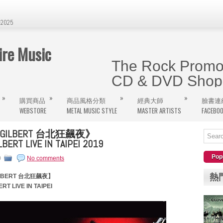
2025
e Music
The Rock Promot
CD & DVD Shop 
»
»
»
»
購買商品
商品風格分類
經典大師
臉書連
曾經在The Wall、饒河街旁的金屬
WEBSTORE
METAL MUSIC STYLE
MASTER ARTISTS
FACEBO
網購將逐步更新，大家千萬記得這個屬
 GILBERT 台北狂飆夜》
LBERT LIVE IN TAIPEI 2019
Pop
0
No comments
熱
ILBERT 台北狂飆夜】
RT LIVE IN TAIPEI