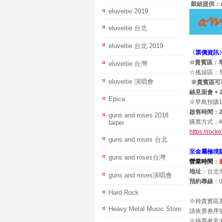
鼓組提供：
eluveitie 2019
eluveitie 台北
eluveitie 台北 2019
〈票價資訊
☆貴賓區：
eluveitie 台灣
☆搖滾區：
eluveitie 演唱會
※貴賓區可享優
絲見面會 + 
Epica
※早鳥預購1
啟售時間：201
guns and roses 2018
購票方式：KK
taipei
https://rock
guns and roses 台北
至金屬極境
guns and roses台灣
營業時間
：
地址
：台北市
guns and roses演唱會
預約專線
：0
Hard Rock
※持貴賓區
Heavy Metal Music Store
請依票券序
※持票者若