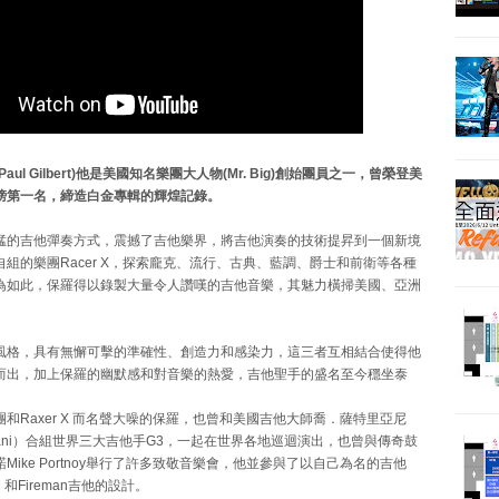
aul Gilbert)他是美國知名樂團大人物(Mr. Big)創始團員之一，曾榮登美
榜第一名，締造白金專輯的輝煌記錄。
猛的吉他彈奏方式，震撼了吉他樂界，將吉他演奏的技術提昇到一個新境
組的樂團Racer X，探索龐克、流​​行、古典、藍調、爵士和前衛等各種
為如此，保羅得以錄製大量令人讚嘆的吉他音樂，其魅力橫掃美國、亞洲
風格，具有無懈可擊的準確性、創造力和感染力，這三者互相結合使得他
而出，加上保羅的幽默感和對音樂的熱愛，吉他聖手的盛名至今穩坐泰
和Raxer X 而名聲大噪的保羅，也曾和美國吉他大師喬．薩特里亞尼
atriani）合組世界三大吉他手G3，一起在世界各地巡迴演出，也曾與傳奇鼓
Mike Portnoy舉行了許多致敬音樂會，他並參與了以自己為名的吉他
GM 和Fireman吉他的設計。