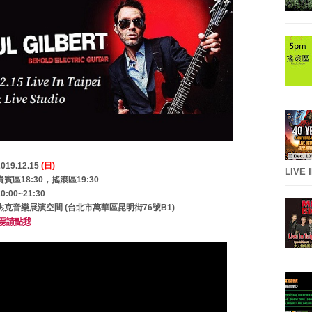
9.12.15
(日)
LIVE 
賓區18:30，搖滾區19:30
00~21:30
克音樂展演空間 (台北市萬華區昆明街76號B1)
票請點我