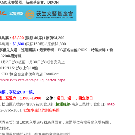
AMC宏睿樂器、荻生基金會、DIXON
〉
早鳥票：
$3,800
(限額 40席) / 原價$4,200
早鳥票：
$1,600
(限額160席) / 原價$1,800
先入場 + 巡迴團踢 + 最新專輯 + PG簽名吉他 PICK + 特製掛牌 + 粉
2020年曆海報
1月2日(六)起至11月30日(六)或售完為止
9/11/2 (六) 上午10點
TIX 和 全台全家便利商店 FamiPort
empire.kktix.cc/events/paulgilbert2019tpe
購票，享紀念CD一張。
週二至週六，13:00~19:00
公休：
週日、週一，國定假日
松山區八德路4段389巷38號1樓 (
捷運綠線
-南京三民站 3 號出口)
Map
2-3765-1861
歡迎事先預約到店時間
票券者暫訂於18:30入場進行粉絲見面會，主辦單位有權異動入場時間，
號排隊。
未依照異動時間到場，視為主動棄權序號權益。