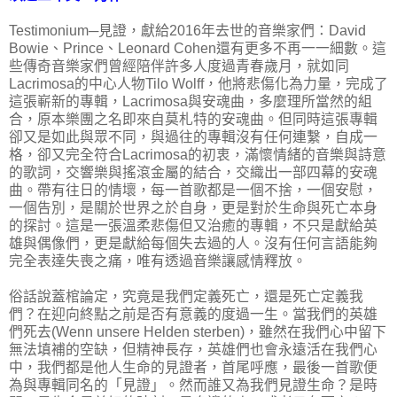
Testimonium─見證，獻給2016年去世的音樂家們：David
Bowie、Prince、Leonard Cohen還有更多不再一一細數。這
些傳奇音樂家們曾經陪伴許多人度過青春歲月，就如同
Lacrimosa的中心人物Tilo Wolff，他將悲傷化為力量，完成了
這張嶄新的專輯，Lacrimosa與安魂曲，多麼理所當然的組
合，原本樂團之名即來自莫札特的安魂曲。但同時這張專輯
卻又是如此與眾不同，與過往的專輯沒有任何連繫，自成一
格，卻又完全符合Lacrimosa的初衷，滿懷情緒的音樂與詩意
的歌詞，交響樂與搖滾金屬的結合，交織出一部四幕的安魂
曲。帶有往日的情壞，每一首歌都是一個不捨，一個安慰，
一個告別，是關於世界之於自身，更是對於生命與死亡本身
的探討。這是一張溫柔悲傷但又治癒的專輯，不只是獻給英
雄與偶像們，更是獻給每個失去過的人。沒有任何言語能夠
完全表達失喪之痛，唯有透過音樂讓感情釋放。
俗話說蓋棺論定，究竟是我們定義死亡，還是死亡定義我
們？在迎向終點之前是否有意義的度過一生。當我們的英雄
們死去(Wenn unsere Helden sterben)，雖然在我們心中留下
無法填補的空缺，但精神長存，英雄們也會永遠活在我們心
中，我們都是他人生命的見證者，首尾呼應，最後一首歌便
為與專輯同名的「見證」。然而誰又為我們見證生命？是時